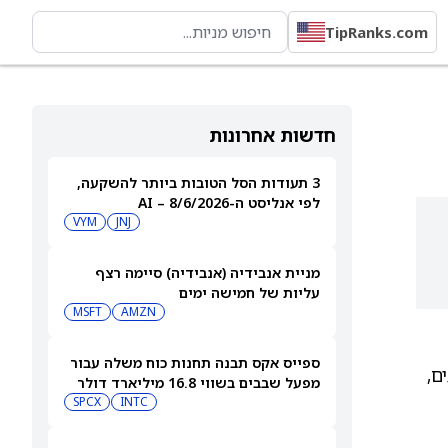
TipRanks.com
חדשות אחרונות
3 תעודות הסל הטובות ביותר להשקעה,
לפי אנליסט ה-AI – 8/6/2026
VYM
JNJ
מניית אנבידיה (אנבידיה) סיימה רצף
עליות של חמישה ימים
MSFT
AMZN
ספייס אקס תבנה תחנות כוח משלה עבור
ים. המשקיעים,
מפעל שבבים בשווי 16.8 מיליארד דולר
SPCX
INTC