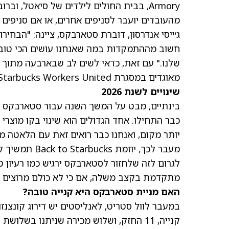
Armory, בבית החולים לילדים של סיאטל, ו
מהעובדים יועבר לסניפים אחרים, או אם סניפים 
ג׳ייסי אנדרסון, דוברת סטארבקס, ציינה: "הבח
שלנו." עם זאת, כדאי לשים לב שבארבעה מתוך 
מאוגדים במסגרת Starbucks Workers United.
שינויים לשנת 2026
בינתיים, מבט על המשך השנה עבור סטארבקס מר
כבר התחילו. אחד הגדולים הוא שינוי בקו מוצר
יותר מקום, ואנחנו כבר רואים זאת עם הלאטה מא
מעבר לכך, יוז
לגרום לזה שלחזור לסטארבקס ירגיש כמו רעיון 
מתקדמת בקצב משלה, אם כי לא כולם מרוצים מ
האם מניית סטארבקס היא קנייה טובה?
קנייה, 11 החזק, ושלוש מכירה שניתנו בשלושת החודשים האחרונים, כפי שמוצג בגרף למטה. לאחר