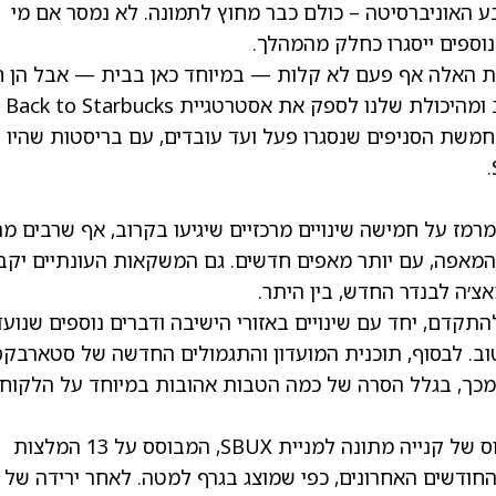
ברובע האוניברסיטה – כולם כבר מחוץ לתמונה. לא נמסר אם מי
נוספים ייסגרו כחלק מהמהלך.
ירות האלה אף פעם לא קלות — במיוחד כאן בבית — אבל הן 
חשוב מההתמקדות במה שאנחנו עושים הכי טוב ומהיכולת שלנו לספק את אסטרטגיית Back to Starbucks
חמשת הסניפים שנסגרו פעל ועד עובדים, עם בריסטות שהיו
מז על חמישה שינויים מרכזיים שיגיעו בקרוב, אף שרבים מ
י המאפה, עם יותר מאפים חדשים. גם המשקאות העונתיים יקב
צ׳ה לבנדר החדש, בין היתר.
מת Back to Starbucks תמשיך להתקדם, יחד עם שינויים באזורי הישיבה ודברים נוספים שנוע
טוב. לבסוף, תוכנית המועדון והתגמולים החדשה של סטארבקס
כך, בגלל הסרה של כמה הטבות אהובות במיוחד על הלקוחו
במעבר לוול סטריט, לאנליסטים יש דירוג קונצנזוס של קנייה מתונה למניית SBUX, המבוסס על 13 המלצות
ירידה של