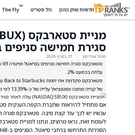
™
The Fly
חדשות שוק ההון
וול סטריט
סגירת חמישה סניפים בסיאטל 
סטיב אנדרסון
31 במרץ 2026
סטא
עלתה בכמעט 2%.
סטאר
של קנייה מתונה ופוטנציאל עלייה של כ-13.39% לפי מחיר היעד הממוצע.
אם מתחיל להיראות שחברת הקפה הענקית ס
לעומת זאת, נראו מרוצים, ונתנו למניית סטארבקס עלייה של כמעט 2% במס