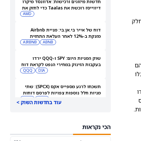
חדשות מיזוגים ורכישות: אדוונסד מיקרו
דיווייסז רוכשת את Taalas כדי לחזק את
מהלך ה-AI inference שלה
AMD
חלק
דוח של אייר בי.אן.בי: מניית Airbnb
מזנקת ב-12% לאחר העלאת התחזית
AIRBNB
ABNB
שוק המניות היום: SPY ו-QQQ ירדו
הם
בעקבות הזינוק במחירי הנפט לקראת דוח
התעסוקה המרכזי
DIA
QQQ
לו
תשכחו לרגע מספייס אקס (SPCX): שתי
דו
מניות חלל נוספות צפויות לפרסם דוחות
ב-10 באוגוסט
ASTS
RKLB
עוד בחדשות השוק >
ת.
בנק אוף אמריקה (BAC) מאבד את ראש
חטיבת בנקאות ההשקעות שלו
הכי נקראות
JPM
BAC