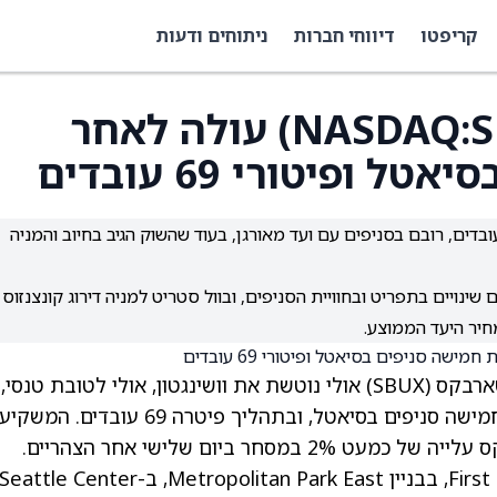
קריפטו
דיווחי חברות
ניתוחים ודעות
מניית סטארבקס (NASDAQ:SBUX) עולה לאחר
ופיטורי 69 עובדים
רבקס סגרה חמישה סניפים בסיאטל ופיטרה 69 עובדים, רובם בסניפים עם ועד מאורגן, בעוד שהשוק הגיב בחיוב והמניה
בקס מקדמת את יוזמת Back to Starbucks עם שינויים בתפריט ובחוויית הסניפים, ובוול סטריט למניה דירוג קונצנזוס
טארבקס
(SBUX)
אולי נוטשת את וושינגטון, אולי לטובת טנסי,
עכשיו יש לכך עוד קצת סיבה. סטארבקס סגרה חמישה סניפים בסיאטל, ובתהליך פיטרה 69 עובד
חר ביום שלישי אחר הצהריים.
הסגירות התרחשו ברחבי סיאטל. הסניפים ב-First Hill, בבניין Metropolitan Park East, ב-Seattle Center