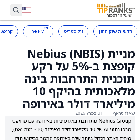
™
חדשות שוק ההון
וול סטריט
The Fly
קריפטו
מניית Nebius (NBIS)
קופצת ב-5% על רקע
תוכנית התרחבות בינה
מלאכותית בהיקף 10
מיליארד דולר באירופה
שאלו סראף
31 במרץ 2026
Nebius Group מתרחבת באגרסיביות באירופה עם פרויקט
מרכז נתוני AI של 10 מיליארד דולר בפינלנד (310 מגה-ואט),
שיהיה האתר הגדול ביותר שלה באירופה ונתמך בביקוש חזק