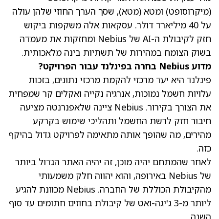
(מיקרוסופט)
ומטא
(מטא)
, שסך הערך החוזי שלהן עולה
על 40 מיליארד דולר. עסקאות אלה משקפות ביקוש
חזק לקיבולת ה-AI של Nebius ומחזקות את מעמדה
בשוק הצומח במהירות של תשתיות בינה מלאכותית.
מדוע Nebius בחרה בפינלנד עבור הפרויקט?
פינלנד היא יעד מרכזי להקמת מרכזי נתונים, בזכות
עלויות חשמל נמוכות, אנרגיה נקייה ואקלים קר שמפחית
את הצורך בקירור. Nebius ציינה שלאפנרנטה מציעה
חיבור חזק לרשת החשמל ותהליכי שימוש בקרקע
מהירים, מה שהופך אותה מתאימה לפרויקט גדול בהיקף
כזה.
לאחר שהמתחם יהיה מוכן, זה יהיה האתר הגדול ביותר
של Nebius באירופה, והוא יהווה חלק משמעותי
מהקיבולת הכוללת של החברה. Nebius מכוונת להגיע
ליותר מ-3 ג'יגה-ואט של קיבולת בחוזים חתומים עד סוף
השנה.