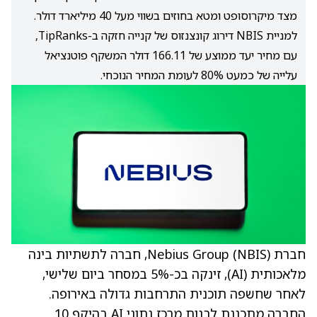
מצד מיקרוסופט ומטא בחוזים בשווי מעל 40 מיליארד דולר.
למניית NBIS דירוג קונצנזוס של קנייה חזקה ב-TipRanks,
עם מחיר יעד ממוצע של 166.11 דולר המשקף פוטנציאל
עלייה של כמעט 80% לעומת המחיר הנוכחי.
חברת Nebius Group
(NBIS)
, חברה לתשתיות בינה
מלאכותית (AI), זינקה בכ-5% במסחר ביום שלישי,
לאחר שחשפה תוכנית התרחבות גדולה באירופה.
החברה מתכננת לבנות מרכז נתוני AI בהיקף 10