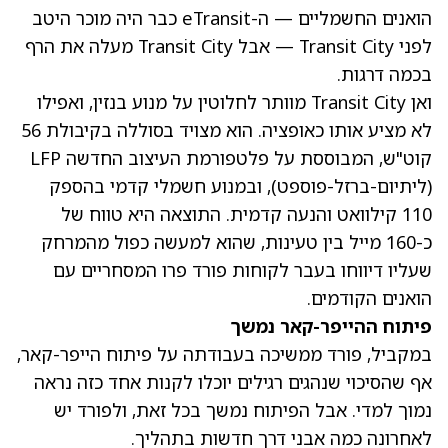
הואנים החשמליים — ה-eTransit כבר היה מוכר היטב
לפני Transit City — אבל Transit City מעלה את הרף
בכמה דרגות.
ואן Transit City מוותר לחלוטין על מנוע בנזין, ואפילו
לא מציע אותו כאופציה. הוא מצויד בסוללה בקיבולת 56
קוט"ש, המבוססת על פלטפורמת העיצוב החדשה LFP
(ליתיום-ברזל-פוספט), ובמנוע חשמלי קדמי בהספק
110 קילוואט והנעה קדמית. התוצאה היא טווח של
כ-160 מייל בין טעינות, שהוא למעשה כפול מהמרחק
שעליו דיווחו בעבר לקוחות פורד פרו המסחריים עם
הואנים הקודמים.
פיתוח ההייפר-קאר נמשך
במקביל, פורד ממשיכה בעבודתה על פיתוח הייפר-קאר,
אף שהסיכוי שנהגים רגילים יוכלו לקנות אחד כזה נראה
נמוך למדי. אבל הפיתוח נמשך בכל זאת, ולפורד יש
לאחרונה כמה אבני דרך חדשות בתהליך.