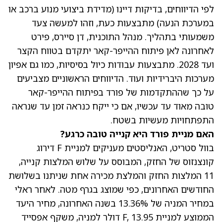
לפי הדיווחים, בדיקות דיינו (מדידת ביצועי מנוע ברכב או
במערכת הנעה) מתבצעות כעת, וזהו למעשה צעד
משמעותי בתהליך. מנהל התוכנית, דן סיירס, פירט
לאחרונה לאן פיתוח ההייפר-קאר יתקדם בטווח הקצר
ועד 2028. מתבצעות עבודות כיול בסיסיות, כמו גם אפיון
מערכות היברידיות ועוד. הדיווחים הראשוניים מצביעים
על כך שההתקדמות של פורד בפיתוח ההייפר-קאר
טובה מאוד עד עכשיו, אם כי ייקח כנראה זמן עד שנראה
התפתחויות מעשיות בשטח.
האם מניית פורד היא קנייה טובה כרגע?
בוול סטריט, האנליסטים מעניקים למניית F דירוג
קונצנזוס של החזק, המבוסס על שלוש המלצות קנייה,
11 המלצות החזק והמלצת מכירה אחת שניתנו בשלושת
החודשים האחרונים, כפי שמוצג בגרף מטה. לאחר
ראלי
במחיר המניה
של 13.36% בשנה האחרונה,
מחיר היעד
הממוצע למניית F
, 13.95 דולר למניה, משקף אפסייד