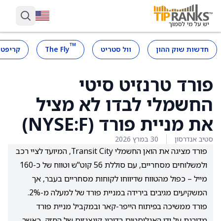
™
חדשות שוק ההון
וול סטריט
The Fly
קריפטו
פורד טרנזיט סיטי
החשמלי לבדו לא מציל
את מניית פורד (NYSE:F)
סטיב אנדרסון
30 במרץ 2026
פורד מציגה את הואן החשמלי Transit City, המיועד לציי רכב
ולמשלוחים מסחריים, עם סוללת 56 קוט"ש וטווח של כ-160
מייל – כפול מהטווח שדיווחו לקוחות מסחריים בעבר, אך
המשקיעים מגיבים בירידה במניית פורד של למעלה מ-2%.
פורד ממשיכה בפיתוח הייפר-קאר ובמקביל מניית פורד
מדורגת על ידי האנליסטים בדירוג קונצנזוס של החזק, כאשר