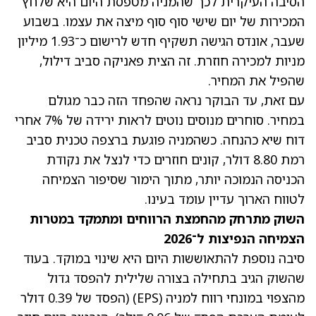
הסיבה העיקרית לכך שהמניה מטפסת היום היא שלחץ
המכירות של יום שישי סוף סוף מיצה את עצמו. בשבוע
שעבר, אונדס הגישה תשקיף חדש לרישום כ־1.93 מיליון
מניות למכירה חוזרת. זה הצית פאניקה סביב דילול,
שהפיל את המחיר.
עם זאת, עד הבוקר נראה שהפחד הזה כבר מגולם
במחיר. סוחרים מנוסים נוטים לראות ירידה של 7% אחרי
דוח שיא כהנחה. כשהמניה פוגעת ברצפה טכנית סביב
רמת 8.80 דולר, קונים חוזרים כדי לנצל את נקודת
הכניסה הנמוכה יותר, מתוך הימור שסיפור הצמיחה
לטווח הארוך עדיין עומד בעינו.
השוק מתרחק מהחמצת הרווחים ומתמקד במטרות
הצמיחה הנפיצות ל־2026
סיבה נוספת להתאוששות היום היא שינוי במוקד. בעוד
שהשוק הגיב בתחילה בצורה שלילית ל
הפסד גדול
מהצפוי במונחי רווח למניה
(EPS) (הפסד של 0.39 דולר