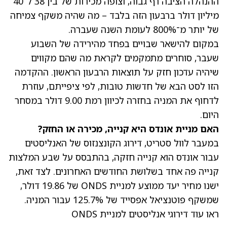
ההנהלה הציבה רף גבוה, וצופה מכירות של בין 38 ל־40
מיליון דולר ברבעון הזה בלבד – מה שהיה משקף צמיחה
של יותר מ־800% לעומת השנה שעברה.
במקום להישאר שבויים בפחד מהירידה של השבוע
שעבר, סוחרים מתמקמים לקראת מה שהם מקווים
שיהיה עדכון חזק על תוצאות הרבעון הראשון. ההקדמה
הזו לסט הבא של חדשות טובות, לפי ציפייתם, עוזרת
לדחוף את המניה בחזרה לכיוון רמת 9.00 דולר במסחר
היום.
האם מניית אונדס היא קנייה, מכירה או החזק?
במעבר לוול סטריט, דירוג הקונצנזוס של האנליסטים
עבור אונדס הוא קנייה חזקה, בהתבסס על שבע המלצות
קנייה פה אחד בשלושת החודשים האחרונים. לצד זאת,
ישנו
מחיר יעד ממוצע למניית ONDS
של 19.86 דולר,
שמשקף פוטנציאל אפסייד של 125.7% עבור המניה.
ראו עוד דירוגי אנליסטים למניית ONDS