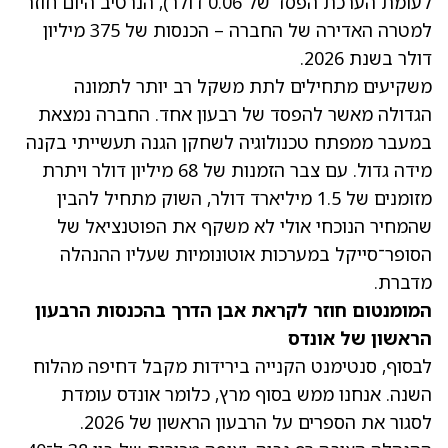
לעומת הערכת הפסד של 0.06 דולר), הנרטיב היום חוזר
למטרה האדירה של החברה – הכנסות של 375 מיליון
דולר בשנת 2026.
משקיעים מתחילים לתת משקל רב יותר לתמונה
הגדולה מאשר להפסד של רבעון אחד. החברה נמצאת
במעבר ממפתח טכנולוגיה לשחקן הגנה תעשייתי בקנה
מידה גדול. עם צבר הזמנות של 68 מיליון דולר ויתרת
מזומנים של 1.5 מיליארד דולר, השוק מתחיל להבין
שהמחיר הנוכחי אולי לא משקף את הפוטנציאל של
הסופר־סייקל במערכות אוטונומיות שעליו ההנהלה
מדברת.
המומנטום חוזר לקראת אבן הדרך בהכנסות הרבעון
הראשון של אונדס
לבסוף, סנטימנט הקנייה בירידות מקבל דחיפה מהלוח
השנה. אנחנו ממש בסוף מרץ, כלומר אונדס עומדת
לסגור את הספרים על הרבעון הראשון של 2026.