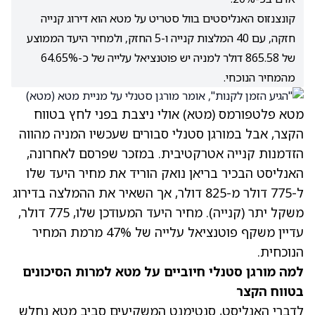
קונצנזוס האנליסטים בוול סטריט על מטא הוא דירוג קנייה
חזקה, עם 40 המלצות קנייה ו-5 החזק, ולמחיר היעד הממוצע
של 865.58 דולר למניה יש פוטנציאל עלייה של כ-64.65%
מהמחיר הנוכחי.
מטא פלטפורמס
(מטא)
אולי ניצבת בפני לחץ בטווח
הקצר, אבל במורגן סטנלי סבורים שעכשיו המניה מהווה
הזדמנות קנייה אטרקטיבית. במזכר שפרסם לאחרונה,
האנליסט הבכיר בריאן נואק הוריד את מחיר היעד שלו
ל-775 דולר מ-825 דולר, אך השאיר את ההמלצה בדירוג
משקל יתר (קנייה). מחיר היעד המעודכן שלו, 775 דולר,
עדיין משקף פוטנציאל עלייה של 47% מרמת המחיר
הנוכחית.
למה מורגן סטנלי חיוביים על מטא למרות הסיכונים
בטווח הקצר
לדברי האנליסט, סנטימנט המשקיעים סביב מטא נחלש