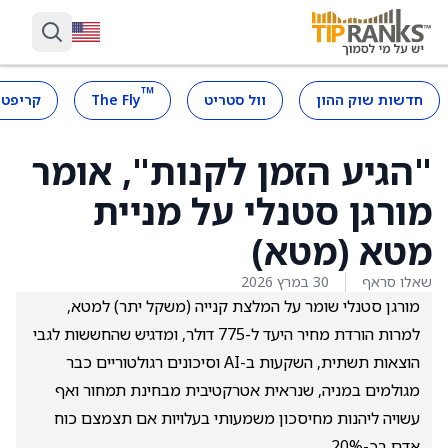
™
חדשות שוק ההון
וול סטריט
The Fly
קריפטו
"הגיע הזמן לקנות", אומר
מורגן סטנלי על מניית
מטא (מטא)
שאלו סראף
30 במרץ 2026
מורגן סטנלי שומר על המלצת קנייה (משקל יתר) למטא,
למרות הורדת מחיר היעד ל-775 דולר, ומדגיש שהחששות לגבי
הוצאות תשתית, השקעות ב-AI וסיכונים רגולטוריים כבר
מגולמים במניה, שנראית אטרקטיבית מבחינת תמחור ואף
עשויה ליהנות מחיסכון משמעותי בעלויות אם תצמצם כוח
אדם בכ-20%.