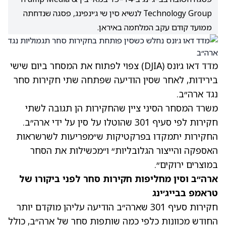
Technology Group לנשיא סין שי ג׳ינפינג, פסגה שנדחתה
ממועד קודם עקב המלחמה באיראן.
מדד דאו ג׳ונס (DJIA) צפוי לפתוח את המסחר ביום שישי
בירידות, לאחר שסין הודיעה שפתחה שתי חקירות סחר
נגד ארה״ב.
משרד המסחר הסיני ציין שהחקירות הן תגובה לשתי
חקירות לפי סעיף 301 שהוטלו על סין על ידי ארה״ב.
החקירות יתמקדו בפרקטיקות ש״מפריעות לשרשראות
האספקה ​​והייצור הגלובליות״ ו״מכשילות את הסחר
במוצרים ירוקים״.
ארה״ב וסין מחליפות חקירות סחר לפני ביקורו של
טראמפ בבייג׳ינג
חקירות סעיף 301 שארה״ב הודיעה עליהן מוקדם יותר
החודש מכוונות כלפי כמה שותפות סחר של ארה״ב, כולל