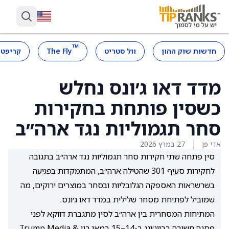
™
חדשות שוק ההון
וול סטריט
The Fly
קריפטו
מדד דאו ג׳ונס נחלש
כשסין פותחת בחקירות
סחר תגמוליות נגד ארה״ב
אדי פן
27 במרץ 2026
סין פתחה שתי חקירות סחר תגמוליות נגד ארה״ב בתגובה
לחקירות סעיף 301 שהטילה ארה״ב, המתמקדות בפגיעה
בשרשראות האספקה הגלובליות ובסחר במוצרים ירוקים, מה
שמוביל לפתיחת מסחר שלילית במדד דאו ג׳ונס.
המתיחות המסחרית בין ארה״ב לסין מתגברת דווקא לפני
פסגה חשובה בבייג׳ינג ב-14–15 במאי בין Trump Media &