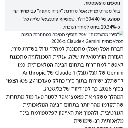
נוספים מהאפסטור.
בוול סטריט מניית אפל מדורגת "קנייה מתונה" עם מחיר יעד
ממוצע של 304.40 דולר, שמשקף פוטנציאל עלייה של
כ‑20.34% ביחס למחיר הנוכחי.
חברת
אפל (אפל)
מתכוננת למהלך גדול בשדרוג סירי,
העוזרת הווירטואלית שלה. ענקית הטכנולוגיה מתכננת
לאפשר למתחרות בתחום הבינה המלאכותית, כמו
Gemini של
גוגל (גוגל)
ו-Claude של Anthropic,
להשתלב ישירות בתוך סירי כחלק מעדכון iOS 27 הצפוי
בסוף 2026, כך לפי דיווח של
בלומברג
.
המהלך משקף את מאמצי אפל לסגור פער מול מתחרות
שהתקדמו מהר יותר בתחום הבינה המלאכותית
הגנרטיבית, ולהפוך את האייפון לפלטפורמת בינה
מלאכותית רב‑שימושית.