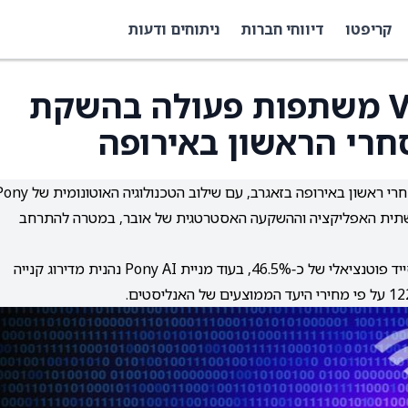
קריפטו
דיווחי חברות
ניתוחים ודעות
אובר, Pony AI ו‑Verne משתפות פעולה בהשקת
חרי הראשון באירופה
אובר, Pony AI ו‑Verne משיקות שירות רובוטקסי מסחרי ראשון באירופה בזאגרב, עם שילוב הטכנולוגיה ה
הרכבים וההתמחות הרגולטורית של Verne, ותשתית האפליקציה וההשקעה האסטרטגית של אובר, במטרה להתרחב
מניית אובר מדורגת בוול סטריט כקנייה חזקה עם אפסייד פוטנציאלי של כ‑46.5%, בעוד מניית Pony AI נהנית מדירוג קנייה