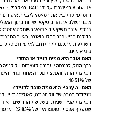
היומיומית ותוביל את המאמץ לקבלת אישורים רג
בנוסף, אובר תשקיע ב‑Verne כשותפה אסטרטגית כדי לתמוך בהתרחבות.
בדיקות כביש כבר החלו בזאגרב, כאשר החברות 
השותפות מתכננות להתרחב לאלפי רובוטקסי ברח
בינלאומיים.
האם אובר היא מניית קנייה או החזק?
המלצות החזק והמלצת מכירה אחת.
מחיר היעד למ
של 46.51%.
האם Pony AI היא מניה טובה לקנייה?
מנקודת המבט של וול סטריט, לאנליסטים יש דיר
המלצות קנייה שניתנו בשלושת החודשים האחרו
שמשקף אפסייד פוטנציאלי של 122.85% מרמות המחיר הנוכחיות.