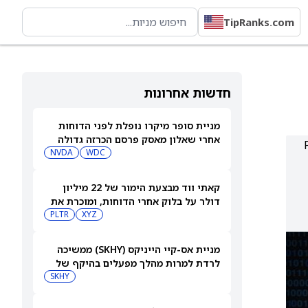
TipRanks.com
חדשות אחרונות
מניית סופר מיקרו נופלת לפני הדוחות
אחרי שאלון מאסק פרסם הכרזה גדולה
אוטונומית של Pony
בתחום ה-AI. מה הוא אמר?
WDC
NVDA
קאתי ווד מבצעת הימור של 22 מיליון
דולר על בלוק אחרי הדוחות, ומוכרת את
Shopify ו-פלנטיר
XYZ
PLTR
מניית אס-קיי הייניקס (SKHY) ממשיכה
לרדת למרות מהלך מפעלים בהיקף של
38 מיליארד דולר להגדלת קיבולת
SKHY
השבבים