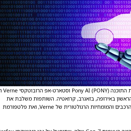
תוכנה Pony AI
(PONY)
וסטארט‑א
ראשון באירופה, בזאגרב, קרואטיה. השותפות משלבת את
טכנולוגיית הנהיגה האוטונומית של Pony AI, צי הרכבים והמומחיות הרגולטורית של Verne, ואת פלטפורמת