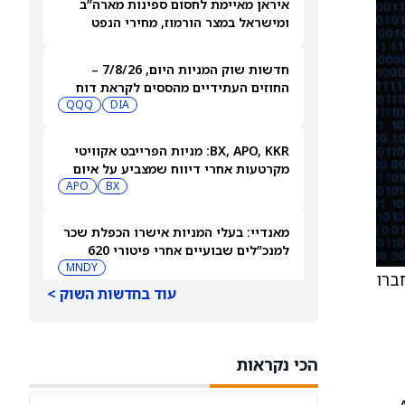
איראן מאיימת לחסום ספינות מארה”ב
ומישראל במצר הורמוז, מחירי הנפט
עולים
חדשות שוק המניות היום, 7/8/26 –
החוזים העתידיים מהססים לקראת דוח
התעסוקה
DIA
QQQ
BX, APO, KKR: מניות הפרייבט אקוויטי
מקרטעות אחרי דיווח שמצביע על איום
מצד האקרים
BX
APO
מאנדיי: בעלי המניות אישרו הכפלת שכר
למנכ”לים שבועיים אחרי פיטורי 620
עובדים
MNDY
פ הרובוטקסי Verne חברו
עוד בחדשות השוק >
אלה המניות שמדווחות על תוצאות היום
– 7 באוגוסט 2026
PK
HE
הכי נקראות
עליות שערים בפתיחת המסחר בת”א: