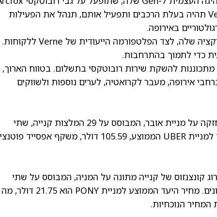
בהתאם להסכם, Pony AI תספק את מערכת הנהיגה העצמית Gen-7 שלה, שתופעל על גבי רובו
Alpha T5 המיוצרים על ידי BAIC. במקביל, Verne תהיה בעלת הרכבים ותפעיל אותם, תנהל את הפעילות
ולטוריים באירופה.
אובר תשלב את הרובוטקסי ישירות בתוך האפליקציה שלה, לצד הפלטפורמה הייעודית של Verne ללקוחות.
מתכוננות להשקת שירות רובוטקסי בתשלום. בטווח הארוך,
בי אירופה, מעבר לקרואטיה, לערים נוספות ולשווקים
בסך הכול, לבורסה יש דירוג קונצנזוס של קנייה חזקה על מניית אובר, המבוסס על 29 המלצות קנייה, שתי
ניית UBER
הממוצע, 105.59 דולר, משקף אפסייד פוטנצ
וג קונצנזוס של קנייה מתונה על המניה, המבוסס על שתי
נים.
מחיר היעד הממוצע למניית PONY
הוא 21.75 דולר, מה