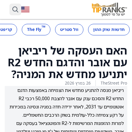
™
חדשות שוק ההון
וול סטריט
The Fly
קריפטו
האם העסקה של ריביאן
עם אובר והדגם החדש R2
יתניעו מחדש את המניה?
TheStreet Pro
26 במרץ 2026
ריביאן מנסה להתניע מחדש את הצמיחה באמצעות הדגם
החדש R2 והסכם ענק עם אובר להצבת 50,000 רכבי R2
אוטונומיים עד 2031, לאחר ירידה חדה במניה ונסיגה במכירות
על רקע צמיחה כלל-עולמית בשוק הרכבים החשמליים.
למרות ההזמנות המרשימות ל-R2 והפוטנציאל בעסקה עם
אובר, משקיעים מוסדיים וניתוחים של ג'יי פי מורגן וגולדמן