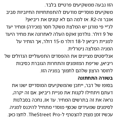
הזו נבעה ממשקיעים פרטיים בלבד.
משקיעים מוסדיים מודעים להתפתחויות החיוביות סביב
אובר וה-R2. אז למה הם לא קונים את ריביאן?
לג'יי פי מורגן יש המלצת משקל חסר (מכירה)
ומחיר יעד
של 9 דולר. גולדמן זאקס העלה לאחרונה את מחיר היעד
למניית ריביאן ל-18 דולר מ-15 דולר, אך הותיר על
המניה המלצה ניטרלית.
אנליסטים מציינים את ההפסדים התפעוליים הגדולים של
ריביאן, שריפת המזומנים והתחרות הגוברת כסיבות
לחוסר הרצון שלהם לתמוך במניה הזו.
בשורה התחתונה
בסופו של דבר, ייתכן שהמשקיעים המוסדיים ישנו את
דעתם ויתחילו לקנות את מניית ריביאן. אם זה יקרה,
נראה את זה בתרשים המחיר. עד אז, נחכה בסבלנות
לסימנים שמעידים שכסף מוסדי מתחיל להיכנס למניה.
עכשיו זמן מצוין להצטרף ל-TheStreet Pro. לחצו כאן.