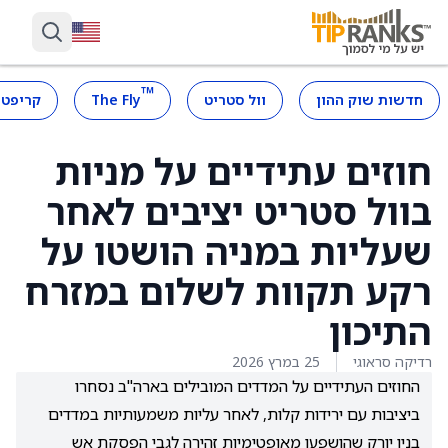
™
חדשות שוק ההון
וול סטריט
The Fly
קריפטו
חוזים עתידיים על מניות
בוול סטריט יציבים לאחר
שעליות במניה הושטו על
רקע תקוות לשלום במזרח
התיכון
רדיקה סראוגי
25 במרץ 2026
החוזים העתידיים על המדדים המובילים בארה"ב נסחרו
ביציבות עם ירידות קלות, לאחר עליות משמעותיות במדדים
בניו יורק שהושפעו מאופטימיות זהירה לגבי הפסקת אש