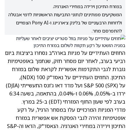
במזרח התיכון וירידה במחירי האנרגיה.
המשקיעים ממתינים לנתוני התביעות הראשוניות לדמי אבטלה
ולדוחות הרבעוניים של בלינק צ׳ארג׳ינג ו-Pony AI הצפויים
להתפרסם מחר.
החוזים העתידיים על מניות בארה"ב נסחרו ביציבות ביום
רביעי בערב, לאחר יום מסחר חזק, שנתמך באופטימיות
גוברת לגבי התקדמות אפשרית לקראת שלום במזרח
התיכון. החוזים העתידיים על נאסד"ק 100 (NDX),
על S&P 500 (SPX) ועל מדד דאו ג'ונס התעשייתי (DJIA)
ירדו ב-0.05%, 0.06% ו-0.04%, בהתאמה, בשעה 6:34
בערב לפי שעון החוף המזרחי (EDT) ב-25 במרץ.
מדדי המניות המרכזיים עלו במסחר הרגיל, על רקע
אופטימיות זהירה לגבי הפסקת אש אפשרית במזרח
התיכון וירידה במחירי האנרגיה. הנאסד"ק, הדאו וה-S&P