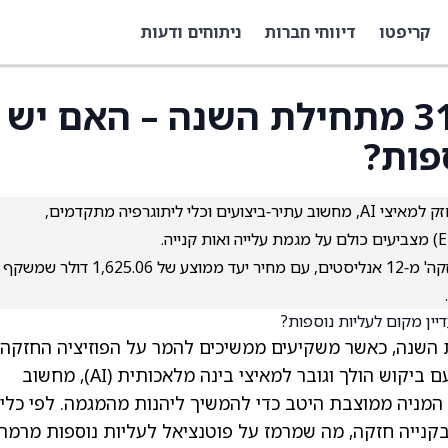
קריפטו
דיווחי חברות
ניתוחים ודעות
מניית ASML עלתה 31% מתחילת השנה – האם יש
פות?
ASML עלתה ב‑31% מתחילת השנה, נהנית מביקוש חזק למאיצי AI, מחשוב עתיר‑ביצועים וכלי ליתוגרפיה מתקדמים,
בוול סטריט למניית ASML דירוג קונצנזוס של 'קנייה חזקה' מ‑12 אנליסטים, עם מחיר יעד ממוצע של 1,625.06 דולר שמשקף
3 מתחילת השנה, כאשר משקיעים ממשיכים להמר על הפוזיציה החזקה
החברה בתחום ציוד הייצור המתקדם לשבבים. עם ביקוש הולך וגובר למאיצי בינה מלאכותית (AI), מחשוב
פיה מתקדמים, המניה ממוצבת היטב כדי להמשיך ליהנות מהמגמה. לפי כלי
, מה שמרמז על פוטנציאל לעליות נוספות מרמת