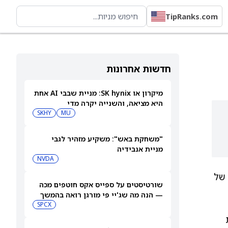
TipRanks.com
חדשות אחרונות
מיקרון או SK hynix: מניית שבבי AI אחת
היא מציאה, והשנייה יקרה מדי
SKHY
MU
"משחקת באש": משקיע מזהיר לגבי
מניית אנבידיה
NVDA
 של
שורטיסטים על ספייס אקס חוטפים מכה
— הנה מה שג'יי פי מורגן רואה בהמשך
SPCX