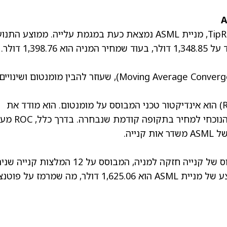
מניית ASML
נמצאת כעת במגמת עלייה. ממוצע התנוע
האקספוננציאלי (EMA) ל‑50 יום של המניה עומד על 1,348.85 דולר, בעוד שמחיר המניה הוא 1,398.76 דולר.
בנוסף, אינדיקטור ה‑Moving Average Convergence Divergence) MACD), שעוזר להבין מומנטום ושינויים
מעבר לכך, אינדיקטור ה‑Rate of Change) ROC) הוא אינדיקטור טכני המבוסס על מומנטום. הוא מודד את
שיעור השינוי באחוזים במחיר המניה בין המחיר הנוכחי למחיר בתקופה קודמת ש
במעבר לוול סטריט, לאנליסטים יש דירוג קונצנזוס של קנייה חזקה למניה, המבוסס על 12 המלצות
צע של
מניית ASML
הוא 1,625.06 דולר, מה שמרמז על פוט