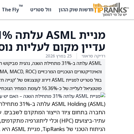
™
The Fly
חדשות שוק ההון
וול סטריט
עדיין מקום לעליות נוס
רדיקה סראוגי
25 במרץ 2026
והאינדיקטורים הטכניים המרכזיים (EMA, MACD, ROC) מצביעים כולם על מגמת עלייה ואות קנייה.
פוטנציאל לעלייה של כ‑16.36% לעומת המחיר הנוכחי.
(ASML)
ASML Holding
עלתה ב‑1%
עתיר‑ביצועים (HPC) וכלי ליתוגר
הניתוח הטכני של TipRanks,
מניית ASML היא בקנייה חזקה