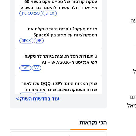
עסקת קורסור של ספייס אקס בשווי 60
מיליארד דולר עשויה להיסגר כבר בשבוע
הבא… אבל המותג Cursor עלול להיעלם
SPCX
PC:CURSO
ה
מניית מעקב? ג'פריס גרופ שוקלת את
הספקולציות על מיזוג בין SpaceX
לטסלה
JEF
SPCX
3 תעודות הסל הטובות ביותר להשקעה,
לפי אנליסט ה-AI – 8/7/2026
IWF
VV
נבחרה. בדרך כלל, ROC מעל
שוק המניות היום: SPY ו-QQQ עלו לאחר
שדוח תעסוקה מאכזב שינה את ציפיות
הריבית
DIA
QQQ
 קנייה שניתנו
עוד בחדשות השוק >
נציאל
מניות מחשוב קוונטי מזנקות כשוושינגטון
בוחנת הגדלת המימון ב-68%
הכי נקראות
QBTS
IONQ