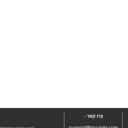
צרו קשר -
support@tipranks.com
תנאי שימוש
•
מדיניות