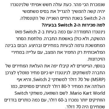
שנמכרת הכי מהר. כעת עולה חשש אמיתי שלנינטנדו
יהיה קשה להמשיך להגדיל את בסיס משתמשי
ה‑Switch 2 בשנת החיים השנייה של הקונסולה.
למה מכירות ה‑Switch 2 בבעיה?
נינטנדו התמודדה עם כמה בעיות ב‑Switch 2 מאז
ההשקה, ולא כולן באשמת החברה. מלחמת הסחר
המתמשכת גרמה לבעיות במחירים ובהיצע. הבום בבינה
המלאכותית רק החמיר את המצב, עם עלייה במחירי
הזיכרונות.
בנוסף, הגיימרים לא קיבלו יפה את העלאת המחירים של
החברה למשחקים. לנינטנדו יש כיום מחיר מומלץ לצרכן
(MSRP) של 70 דולר למשחקי Switch 2, והיא אף
העלתה את המחיר ל‑80 דולר לכותרים מסוימים, כמו
Mario Kart World. לשם השוואה, משחקי Switch
הוותיקים יותר נמכרו ב‑60 דולר, עם כמה כותרים בודדים
שמחירם היה 70 דולר.