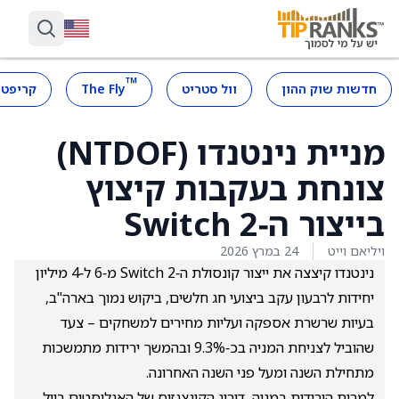
™
חדשות שוק ההון
וול סטריט
The Fly
קריפטו
מניית נינטנדו (NTDOF)
צונחת בעקבות קיצוץ
בייצור ה‑Switch 2
ויליאם וייט
24 במרץ 2026
נינטנדו קיצצה את ייצור קונסולת ה‑Switch 2 מ‑6 ל‑4 מיליון
יחידות לרבעון עקב ביצועי חג חלשים, ביקוש נמוך בארה"ב,
בעיות שרשרת אספקה ועליות מחירים למשחקים – צעד
שהוביל לצניחת המניה בכ‑9.3% ובהמשך ירידות מתמשכות
מתחילת השנה ומעל פני השנה האחרונה.
למרות הירידות במניה, דירוג הקונצנזוס של האנליסטים בוול