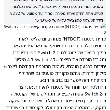
סטריט למניית נינטנדו הוא "קנייה מתונה", עם שש המלצות
קנייה, אחת החזק ואחת מכירה, ומחיר יעד ממוצע של 82.82
דולר המשקף פוטנציאל עלייה של כ‑45.43%.
מניית נינטנדו
(NTDOF)
צנחה ביום שלישי לאחר
דיווחים שלפיהם חברת משחקי הווידאו הפחיתה את
היקף הייצור של קונסולת ה‑Switch 2. לפי הדיווחים,
נינטנדו הורידה את הייצור של Switch 2 ל‑4 מיליון
יחידות ברבעון הנוכחי, לעומת התוכנית הקודמת לייצר 6
מיליון יחידות. אותם מקורות טוענים גם שההיקף
המופחת הזה יימשך גם ברבעון הבא.
ההחלטה המדווחת של נינטנדו להפחית את ייצור
ה‑Switch 2 קשורה לביצועי חג חלשים של הקונסולה
ולחוסר עניין מצד גיימרים בארה"ב. זאת למרות השקה
חזקה, שבמהלכה הפכה הקונסולה לקונסולת המשחקים