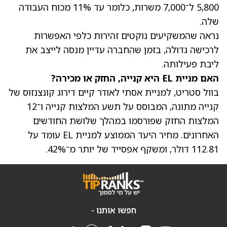
5,800 ל־7,000 משרות, כלומר עד 11% מכוח העבודה
שלה.
נראה שהמשקיעים נוקטים זהירות כלפי האפשרות
לרכישה גדולה, בזמן שהחברה עדיין מנסה לייצב את
ליבת פעילותה.
האם מניית EL היא קנייה, החזק או מכירה?
בוול סטריט, למניית
אסתי לאודר
קיים דירוג קונצנזוס של
קנייה מתונה, המבוסס על תשע המלצות קנייה ו־12
המלצות החזק שפורסמו במהלך שלושת החודשים
האחרונים.
מחיר היעד הממוצע למניית EL
עומד על
112.81 דולר, ומשקף אפסייד של יותר מ־42%.
חפשו אותנו -