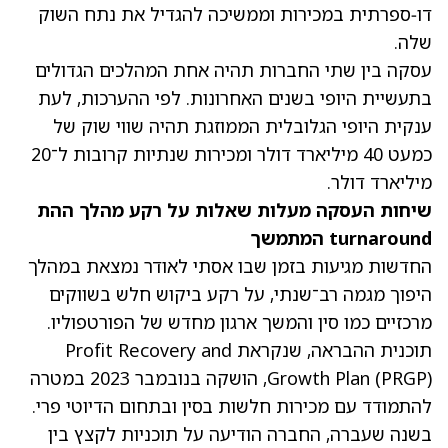
דו‑ספרתית במכירות וממשיכה להגדיל את נתח השוק
שלה.
עסקה בין שתי החברות תהיה אחת המהלכים הגדולים
בתעשיית היופי בשנים האחרונות. לפי ההערכות, לעת
ענקית היופי הגלובלית הממוזגת תהיה שווי שוק של
כמעט 40 מיליארד דולר ומכירות שנתיות קרובות ל־20
מיליארד דולר.
שיחות העסקה מעלות שאלות על רקע מהלך ההת
turnaround המתמשך
החדשות מגיעות בזמן שבו אסתי לאודר נמצאת במהלך
היפוך מגמה רב־שנתי, על רקע ביקוש חלש בשווקים
מרכזיים כמו סין והמשך ארגון מחדש של הפורטפוליו.
תוכנית ההבראה, שנקראת Profit Recovery and
Growth Plan (PRGP), הושקה בנובמבר 2023 במטרה
להתמודד עם מכירות חלשות בסין ובתחום הדיוטי פרי.
בשנה שעברה, החברה הודיעה על תוכניות לקצץ בין