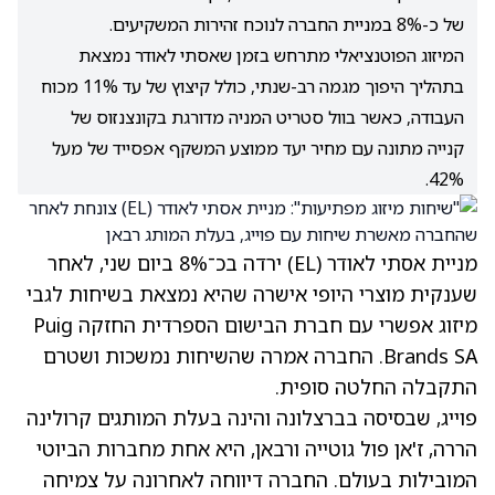
של כ-8% במניית החברה לנוכח זהירות המשקיעים.
המיזוג הפוטנציאלי מתרחש בזמן שאסתי לאודר נמצאת
בתהליך היפוך מגמה רב-שנתי, כולל קיצוץ של עד 11% מכוח
העבודה, כאשר בוול סטריט המניה מדורגת בקונצנזוס של
קנייה מתונה עם מחיר יעד ממוצע המשקף אפסייד של מעל
42%.
מניית אסתי לאודר
(EL)
ירדה בכ־8% ביום שני, לאחר
שענקית מוצרי היופי אישרה שהיא נמצאת בשיחות לגבי
מיזוג אפשרי עם חברת הבישום הספרדית החזקה Puig
Brands SA. החברה אמרה שהשיחות נמשכות ושטרם
התקבלה החלטה סופית.
פוייג, שבסיסה בברצלונה והינה בעלת המותגים קרולינה
הררה, ז'אן פול גוטייה ורבאן, היא אחת מחברות הביוטי
המובילות בעולם. החברה דיווחה לאחרונה על צמיחה