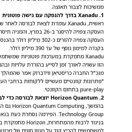
ממשיכות לצבור תאוצה.
1. Xanadu בדרך להנפקה עם גישה פוטונית
העסקה צפויה להיסגר ב-26 במרץ, והמניה תיסחר תחת הסימול XNDU בנאסד"ק ובבורסת טורונטו.
העסקה צפויה להזרים כ-02
בקנדה למימון נוסף של עד 390 מיליון דולר.
Xanadu מתמקדת במערכות פוטוניות שמשת
הזו עשויה לאורך זמן לסייע בהורדת עלויות ובהג
מנכ"ל החברה כריסטיאן ווידברוק אמר שהמהלך
"פתרונות קוונטיים מעשיים ללקוחות ברחבי הע
pure-play בתחום הקוונטי.
2. Horizon Quantum יוצאת לבורסה כדי לבנות את שכבת התוכנה
Technology Group. הפירמה נסחרת כעת בנאסד"ק תחת הסימול HQ וגייסה כ-120 מיליון דולר.
בניגוד לרבות מה
למשתמשים להריץ קוד על מגוון סוגים של מכונות