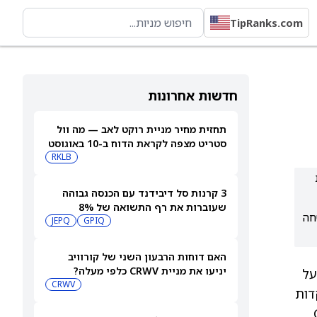
TipRanks.com
חדשות אחרונות
תחזית מחיר מניית רוקט לאב — מה וול
סטריט מצפה לקראת הדוח ב-10 באוגוסט
RKLB
ת
3 קרנות סל דיבידנד עם הכנסה גבוהה
שעוברות את רף התשואה של 8%
בטחה
JEPQ
GPIQ
האם דוחות הרבעון השני של קורוויב
יניעו את מניית CRWV כלפי מעלה?
 על
CRWV
עוד אחרות מתמקדות
אכותית ו-GPU