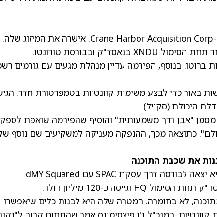
ראשית, Xanadu עומדת לצאת לבורסה לאחר ש-Crane Harbor Acquisition Corp. אישרה את המיזוג שלה.
3 מיליון דולר בהכנסות ברוטו. בנוסף, הפירמה עדיין מנהלת מגעים עם גורמים רש
משות באור כדי לבצע משימות קוונטיות בטמפרטורת חדר. הגי
דלת היכולת (סקייל).
 מסמן "אבן דרך משמעותית" והוסיף שהפירמה שואפת לספק
ולם". כתוצאה מכך, ההנפקה מעניקה למשקיעים שם נוסף של
בהמשך, Horizon Quantum Computing גם היא יצאה לבורסה דרך עסקת SPAC עם dMY Squared
מתחרות, Horizon מתמקדת בתוכנה, לא בחומרה. המטרה שלה היא לבנות כלים שיאפשרו
 קוונטיות. המנכ"ל ג'ו פיצסימונס אמר שהתחום קרוב ל"נקו