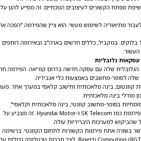
יפת מפתח הקשורים לעיצובים הנוכחיים. זה מסייע להגן על
לעבור מתיאוריה לשימוש מעשי. הוא ציין שהפירמה "הפכה את
לטסטנט כבר יש מעל 50 כורים ויותר מ-100,000 בלוקים. במקביל, כללים חדשים בארה"ב ובאירופה דוחפים
העשור.
הגלובלית שלה עם עסקה חדשה בדרום קוריאה. הפירמה ח
 שלה לסופר-מחשבים באמצעות כלי אנבידיה.
ת קוונטום, בינה מלאכותית וחישוב קלאסי במערך אחד. מער
נון מודלי בינה מלאכותית.
מחיות בסופר-מחשוב קוונטי, בינה מלאכותית וקלאסי".
בנוסף, IonQ ממשיכה לבנות קשרים באסיה עם פירמות כמו SK Telecom ו-Hyundai Motor. זה מצביע על
שהביקוש למערכות היברידיות עולה.
כלי ההשוואה של TipRanks כדי ליישר בשורה אחת פירמות הקשורות לתחום הקוונטי. ברשימה
(RGT
, לצד חברות טכנולוגיה גדולות עם