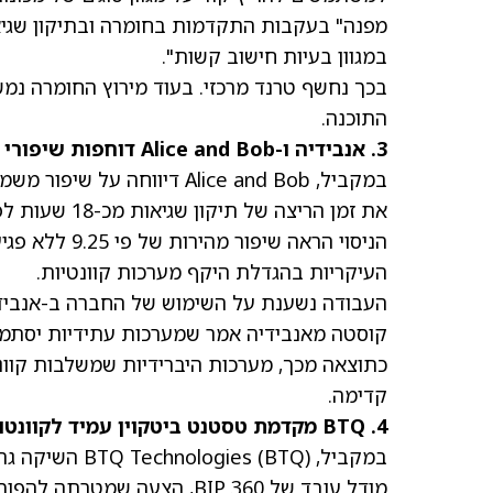
מפנה" בעקבות התקדמות בחומרה ובתיקון שגיאו
במגוון בעיות חישוב קשות".
בכך נחשף טרנד מרכזי. בעוד מירוץ החומרה נ
התוכנה.
3. אנבידיה ו-Alice and Bob דוחפות שיפורי מהירות היברידיים
במקביל, Alice and Bob דיווחה על שיפור משמעותי במהירות באמצעות כלי אנבידיה
את זמן הריצה של תיקון שגיאות מכ-18 שעות לפּחות משעתיים באמצעות מערכות מבוססות GPU.
הניסוי הראה ש
העיקריות בהגדלת היקף מערכות קוונטיות.
קוסטה מאנבידיה אמר שמערכות עתידיות יסתמכו
כתוצאה מכך, מערכות היברידיות שמשלבות קוונט
קדימה.
4. BTQ מקדמת טסטנט ביטקוין עמיד לקוונטום
במקביל, BTQ Technologies
(BTQ)
מודל עובד של BIP 360, הצעה שמטרתה להפוך את ביטקוין לבטוח מפני מתקפות קוונטיות עתידיות.