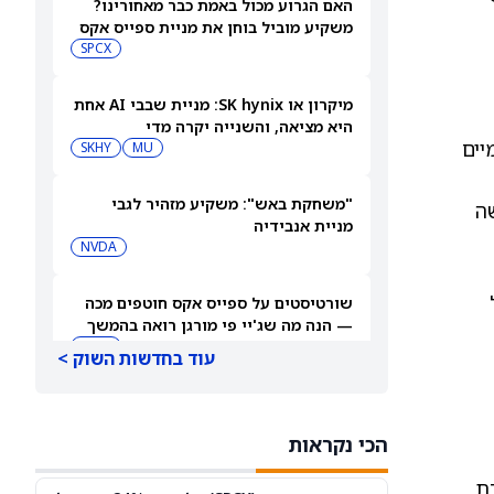
האם הגרוע מכול באמת כבר מאחורינו?
משקיע מוביל בוחן את מניית ספייס אקס
SPCX
מיקרון או SK hynix: מניית שבבי AI אחת
היא מציאה, והשנייה יקרה מדי
מיים
SKHY
MU
"משחקת באש": משקיע מזהיר לגבי
שה
מניית אנבידיה
NVDA
שורטיסטים על ספייס אקס חוטפים מכה
— הנה מה שג'יי פי מורגן רואה בהמשך
SPCX
עוד בחדשות השוק >
עסקת קורסור של ספייס אקס בשווי 60
מיליארד דולר עשויה להיסגר כבר בשבוע
הכי נקראות
הבא… אבל המותג Cursor עלול להיעלם
SPCX
PC:CURSO
דת