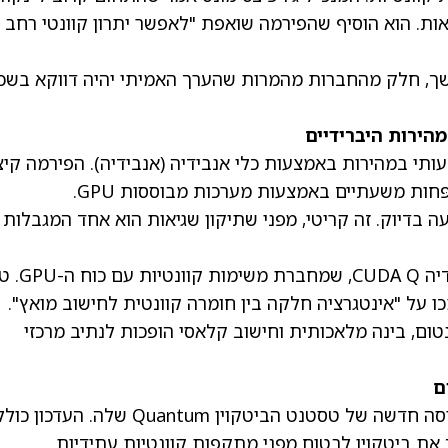
ת. הוא הוסיף שהפירמה שואפת "לאפשר יתרון קוונטי רחב
משך, חלק מהחברות מהמרות שהערך האמיתי יהיה דווקא בש
(אנבידיה)
. הפירמה קי
יפור מהירות של פי 9.25 ללא פגיעה בדיוק. זה קריטי, מפני שתיקון שגיאות הוא אחד המגבלות
העבודה נשענת על השימוש של החברה ב-אנבידיה UDA Q
 על "אינטגרציה חלקה בין חומרה קוונטית לחישוב מואץ".
ום, בינה מלאכותית וחישוב קלאסי הופכות לנתיב מרכזי
השיקה גרסה חדשה של טסטנט הביטקוין Quantum שלה. העדכון כו