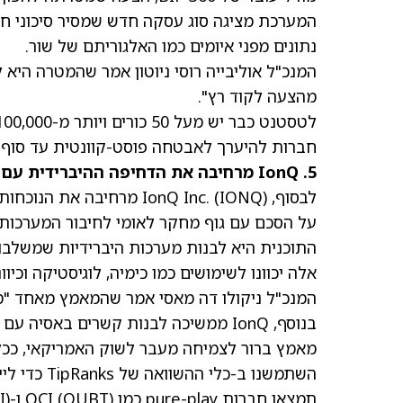
המערכת מציגה סוג עסקה חדש שמסיר סיכוני חש
נתונים מפני איומים כמו האלגוריתם של שור.
המנכ"ל אוליבייה רוסי ניוטון אמר שהמטרה היא 
מהצעה לקוד רץ".
חברות להיערך לאבטחה פוסט-קוונטית עד סוף 
5. IonQ מרחיבה את הדחיפה ההיברידית עם עסקאות גלובליות
לבסוף, IonQ Inc.
(IONQ)
מרחיבה את הנוכחות 
על הסכם עם גוף מחקר לאומי לחיבור המערכות
התוכנית היא לבנות מערכות היברידיות שמשלבו
אלה יכוונו לשימושים כמו כימיה, לוגיסטיקה וכיוו
המנכ"ל ניקולו דה מאסי אמר שהמאמץ מאחד "מו
מאמץ ברור לצמיחה מעבר לשוק האמריקאי, ככל 
השתמשנו ב-
תמצאו חברות pure-play כמו QCI
(QUBT)
ו-Rigetti Computing
I)