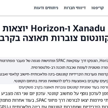
קריפטו
דיווחי חברות
ניתוחים ודעות
חדשות מחשוב קוונטי: Xanadu ו-Horizon יוצאות
וונטום צוברות תאוצה בקרב
שתי חברות מחשוב קוונטי, Xanadu ו-Horizon Quantum, הונפקו דרך עסקאות SPAC ומדגישות מגמה של מעבר מפתרונו
ומרה פוטונית לעומת שכבת תוכנה רב-פלטפורמית.
ת כמו אנבידיה, Alice and Bob, BTQ ו-IonQ מקדמות מערכות היברידיות קוונטום-בינה מלאכותית-חישוב קלאסי וא
קיעים עוקבים באמצעות כלים להשוואת מניות בתחום הקוונטי.
r להתבאס, כי הגיע הזמן לעדכון נוסף על מחשוב קוונטי. עדכון יום שני הזה מצביע
מעבר ברור לכיוון כניסה לשוק ושימוש אמיתי. שתי פירמות יצאו לבורסה דרך מיזוגי SPAC, ב
במהירות, תוכנה ובטיחות נתונים. במקביל, מערכות היברידיות שמחברות קוונטום עם בינה מל