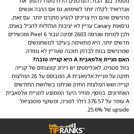
נוספת. בסך הכול, העדכונים הללו נועדו להפוך את
אנדרואיד לקלה יותר לשימוש, גם אם הרבה אנשים
מרגישים שהם היו צריכים להגיע מוקדם יותר. עם זאת,
גרסאות Canary עדיין לא יציבות ועלולות להכיל באגים,
ולכן למרות שגרסה 2603 זמינה עבור Pixel 6 ומכשירים
חדשים יותר, היא מתאימה בעיקר למשתמשים
שמרגישים בנוח לבדוק תוכנה שעדיין לא גמורה.
האם מניית אלפאבית A היא קנייה טובה?
בוול סטריט, לאנליסטים יש דירוג קונצנזוס של קנייה
חזקה על מניית אלפאבית A, המבוסס על 26 המלצות
קנייה ושש המלצות החזק שניתנו בשלושת החודשים
האחרונים. בנוסף,
מחיר היעד הממוצע למניית אלפאבית
A
עומד על 376.57 דולר למניה, ומשקף פוטנציאל
upside של 25.6%.