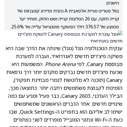
הישנים.
בוול סטריט מניית אלפאבית A נהנית מדירוג קונצנזוס של
קנייה חזקה, עם 26 המלצות קנייה ושש החזק, ומחיר יעד
ממוצע של 376.57 דולר המשקף פוטנציאל עלייה של 25.6%.
ענקית הטכנולוגיה גוגל
(גוגל)
שינתה את הדרך שבה היא
משיקה פיצ'רים חדשים לאנדרואיד, ועברה למערכת
מבוססת Canary, לפי
Phone Arena
. המשמעות היא
שכעת פיצ'רים חדשים נבדקים מוקדם יותר דרך גרסאות
Canary (תוכנה לא מלוטשת לגמרי מבחינת תפקוד),
הזמינות לקבוצת משתמשים רחבה יותר. כתוצאה מכך,
הבילד העדכני, Canary 2603, כבר פעיל ומגיע עם כמה
שינויים חדשים. אחד הדברים הראשונים שמשתמשים
ישימו לב אליהם הוא בתפריט ה-Quick Settings, שבו
כעת ה-Wi-Fi ונתוני המובייל מופרדים לשני כפתורים