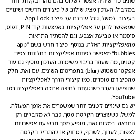
שונים כדי שיהיה אפשר לשלוט בהם מהר ובקלות יותר.
במקביל, העדכון מציג שילוב של פיצ'רים חדשים ושינויים
בעיצוב. למשל, גוגל עובדת על פיצ'ר App Lock
שמאפשר להגן על אפליקציות באמצעות קוד PIN, דפוס,
סיסמה או טביעת אצבע, וגם להסתיר התראות
מהאפליקציות האלה. בנוסף, פיצ'ר חדש בשם “app
bubbles” מאפשר לפתוח אפליקציות בחלונות צפים
קטנים, מה שעוזר בריבוי משימות. העדכון מוסיף גם עוד
אפקטי טשטוש (blur) בתפריטים השונים. עם זאת, חלק
מהפיצ'רים מוסרים, כמו קיצורי הדרך לאפליקציות
שהופיעו בעבר כשנגעתם לחיצה ארוכה באפליקציה כמו
YouTube.
יש גם שינויים קטנים יותר שמשפרים את אופן הפעולה.
למשל, כשעוצרים הקלטת מסך, כבר לא מקבלים רק
התראה. במקום זאת, מופיע מסך חדש עם אפשרויות
לצפות, לערוך, לשתף, למחוק או להתחיל הקלטה