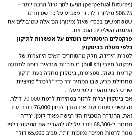
(perpetual futures) הגיעו לסך גדול הרבה יותר –
506.75 מיליון דולר. זה מצביע על כך שסוחרים
שמשתמשים בכסף שאול (מינוף) הם אלה שמובילים את
המגמה השלילית הנוכחית.
פרקטלים היסטוריים רומזים על אפשרות לתיקון
כלפי מעלה בביטקוין
למרות הירידה, חלק מהסוחרים רואים היווצרות של
פרקטל חיובי (bullish). זו תבנית שנראית דומה לתנועה
קודמת בשוק. ספציפית, ביטקוין מחקה כעת תיקון
מתחילת מרץ, שבו המחיר ירד כדי "ללכוד" פוזיציות
שורט לפני מהפך כלפי מעלה.
אם ביטקוין יצליח לחזור במהירות לרמת 70,000 דולר,
זה עשוי לפתוח שוב את הדרך לכיוון 76,000 דולר. עם
זאת, ההגדרה הטכנית הזו רגישה מאוד לזמן. ירידה
מתחת ל-68,300 דולר עלולה להעביר את המיקוד כלפי
מטה לרמות תמיכה נמוכות יותר, סביב 65,000 דולר