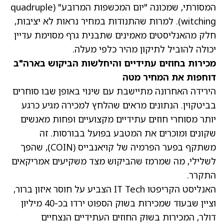
המסורתי, שמכונה "יום המכשפות המרובע" (quadruple
witching). למרות שהתנודות במחיר נראות לא יציבות,
חלק מהאנליסטים מאמינים שתבנית גרף מסוימת עדיין
יכולה להוביל לתיקון מהיר כלפי מעלה.
מכירות בחוזים עתידיים והיחלשות הביקוש בארה"ב
דוחפות את המחיר מטה
הירידה האחרונה מתיישבת עם שינוי באופן שבו סוחרים
בביטקוין. הנתונים מראים שהלחץ למכירה מגיע כרגע
יותר מסוחרי חוזים עתידיים מקצועיים ופחות מאנשים
שקונים ומוכרים את המטבע בפועל בבורסות. זה
משתקף בפער הפרמיה של קויאנבייס
(COIN)
, שהפך
לשלילי, מה שמרמז שהביקוש מצד משקיעים אמריקאים
התקרר.
האנליסט הקריפטו IT Tech הצביע על חוסר איזון ברור,
וציין שבעוד שמכירות בשוק הספוט ירדו בכ-40 מיליון
דולר, המכירות בשוק החוזים העתידיים הנצחיים