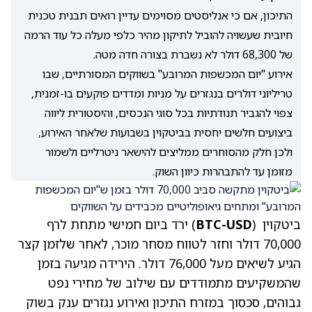
התיכון, אם כי אנליסטים מסוימים עדיין רואים תבנית טכנית
חיובית שעשויה להוביל לתיקון מהיר כלפי מעלה כל עוד הרמה
של 68,300 דולר לא נשברת בצורה חדה מטה.
אירוע "יום המכשפות המרובע" בשווקים המסורתיים, שבו
טריליוני דולרים בנגזרים על מניות ומדדים פוקעים בו-זמנית,
צפוי להגביר תנודתיות בכל סוגי הנכסים, והיסטורית ליווה
ביצועים חלשים יחסית בביטקוין בשבועות שלאחר האירוע,
ולכן חלק מהסוחרים ממליצים להישאר ניטרליים ולשמור
מזומן עד להתבהרות כיוון השוק.
ביטקוין (
BTC-USD
) ירד ביום חמישי מתחת לרף
70,000 דולר וחזר לטווח מסחר מוכר, לאחר שלזמן קצר
הגיע לשיאים מעל 76,000 דולר. הירידה מגיעה בזמן
שהמשקיעים מתמודדים עם שילוב של מחירי נפט
גבוהים, סכסוך במזרח התיכון ואירוע נגזרים ענק בשוק