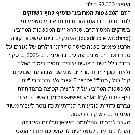
ואפילו 62,000 דולר.
"יום המכשפות המרובע" מוסיף לחץ לשווקים
לתוך חוסר הוודאות הזה נכנס גם אירוע משמעותי
בשווקים המסורתיים, שנקרא "יום המכשפות המרובע"
(quadruple witching), המתקיים ביום שישי. זה קורה
ארבע פעמים בשנה כאשר טריליוני דולרים של נגזרים על
מניות ומדדים שונים פוקעים בו-זמנית. ב-2025, ביטקוין
בדרך כלל רשם ביצועים יציבים יחסית בימים האלה,
ולאחר מכן ירידות מחירים שנמשכו שבוע עד שבועיים.
קול קנלי, מנכ"ל Volmex Finance, הזהיר כי "יום
המכשפות המרובע עלול להצית קפיצה בתנודתיות
בין-נכסית (cross-asset volatility), כאשר פוזיציות
נגזרים גדולות פוקעות." תנודתיות כזו נוטה לעבור משוק
המניות גם לשוק הקריפטו.
מעבר לגרפים, המלחמה באיראן ועלויות האנרגיה
העולות גורמות למשקיעים לחשוש. עם מחירי הנפט