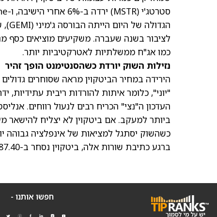
סטרטג'י
(MSTR)
ירדה ב-6% אחרי הישיבה, ו-Bitmine המתמקדת באתריום
הגדולה של היום הייתה הבורסה ג'מיני
(GEMI)
לציבור בשנה שעברה. משקיעים מוציאים כסף מנכ
כמו אג"ח ממשלתיות לאטרקטיביות יותר.
נזילות השוק יורדת כשהסנטימנט הופך זהיר
הירידה במחיר הביטקוין מראה שסוחרים גדולים נ
"יוני", כלומר איתות להורדות ריבית עתידיות, י
כשהשוק יסתגל למציאות של אינפלציה גבוהה יו
ברגע כתיבת שורות אלה, ביטקוין נסחר ב-71,087.40 דולר.
חפשו אותנו -