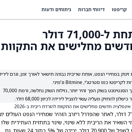
קריפטו
דיווחי חברות
ניתוחים ודעות
מחיר הביטקוין יורד מתחת ל-71,000 דולר
דשים מחלישים את התקוות
 תחזית האינפלציה לשנת 2026 בעקבות זינוק במחירי הנפט, אותת שריבית גבוהה תישאר לאורך זמן, וגרם לירי
כמו סטרטג'י, Bitmine וג'מיני.
ג'רום פאוול דחה בינתיים את החששות מסטגפלציה, אך הסנטימנט בשוק הפך זהיר יותר, נזילות השוק נחלשה, ורמת 70,000
החזיק מעליה עשוי להוביל לירידה לכיוון 68,000 דולר.
) ירד אתמול מתחת ל-71,000 דולר, לאחר שהפדרל ריזרב הזהיר שמחירי הנפט העולים י
 השאיר את הריבית ללא שינוי, שינוי בתחזית העתידית שלו 
למימושים גם בקריפטו וגם במניות. ביטקוין הגיע לשפל של 70,900 דולר, ירידה של 5% בתוך 24 שעות. גם