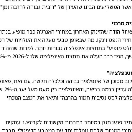
אשר המשקיעים הבינו שהעידן של "ריבית גבוהה להרבה זמן"
יה מרכזי
אוול הודה שהזינוק האחרון במחירי האנרגיה כבר מופיע בנתונ
י הנפט זינקו, מה שבאופן טבעי מעלה את העלויות של הכ
החלט מופיע" בתחזיות אינפלציה גבוהות יותר. למרות שהזהיר
ש"אף אחד לא יודע" כמה זמן ההשפעה הזו תימ
טגפלציה"
ב מסוכן של אינפלציה גבוהה וכלכלה חלשה. עם זאת, פאוול
דחה את הרעיון הזה. הוא הסביר ששיעור האבטלה עדיי
לציה לסט נסיבות חמור בהרבה" ותיאר את המצב הנוכחי
יד פגעו חזק במיוחד בחברות הקשורות לקריפטו. עסקים
חירי המניות שלהם נופלים יחד עם המטבע הדיגיטלי. חברת