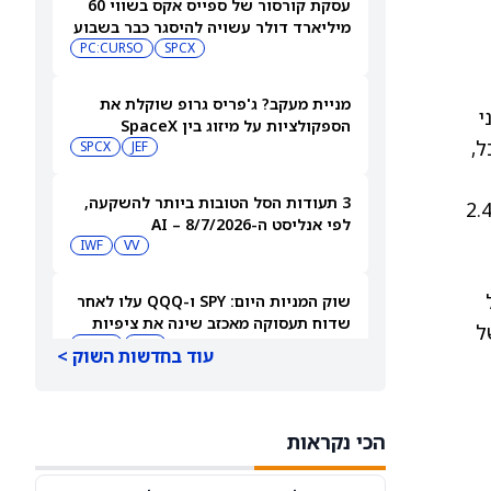
עסקת קורסור של ספייס אקס בשווי 60
מיליארד דולר עשויה להיסגר כבר בשבוע
הבא… אבל המותג Cursor עלול להיעלם
SPCX
PC:CURSO
מניית מעקב? ג'פריס גרופ שוקלת את
י
הספקולציות על מיזוג בין SpaceX
ל,
לטסלה
JEF
SPCX
3 תעודות הסל הטובות ביותר להשקעה,
שך, הפד כבר העלה את תחזית האינפלציה שלו ל-2026 מ-2.4%
לפי אנליסט ה-AI – 8/7/2026
IWF
VV
שוק המניות היום: SPY ו-QQQ עלו לאחר
שדוח תעסוקה מאכזב שינה את ציפיות
ן ברמה בריאה, והאינפלציה רק מעט מעל יעד ה-2% של
הריבית
DIA
QQQ
עוד בחדשות השוק >
מניות מחשוב קוונטי מזנקות כשוושינגטון
בוחנת הגדלת המימון ב-68%
הכי נקראות
QBTS
IONQ