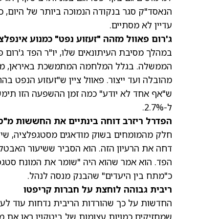
הנאסד"ק סגר בנקודה הנמוכה ביותר של היום, כ
עדיין לא מסתיים.
ג'רום פאוול מזהה "זעזוע נפט" כמנוע אינפלצ
במהלך מסיבת העיתונאים שלו, יו"ר הפד ג'רום פ
הממשלה. בגלל המלחמה המתמשכת באיראן, מחיר
מהובלה ועד ייצור. פאוול ציין ש"זעזוע הנפט ב
ל-2.7%.
הפדרל ריזרב דוחה בינתיים את החששות מ"ס
חלק מהמומחים בשוק מודאגים מסטגפלציה, שילו
הפד. הוא אמר שהוא היה "שומר את המונח סטגפ
כ"מתח בין היעדים" שהבנק מנסה לנהל.
ריבית גבוהה לוחצת על חברות קריפטו
החדשות על כך שהורדות הריבית נדחות עוד לעת
שמחזיקים כמויות עצומות של ביטקוין ראו את מ