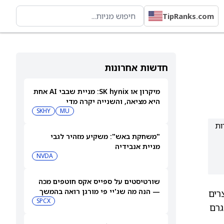
TipRanks.com
חדשות אחרונות
מיקרון או SK hynix: מניית שבבי AI אחת
היא מציאה, והשנייה יקרה מדי
SKHY
MU
דות
"משחקת באש": משקיע מזהיר לגבי
מניית אנבידיה
NVDA
שורטיסטים על ספייס אקס חוטפים מכה
— הנה מה שג'יי פי מורגן רואה בהמשך
וצרים
SPCX
גרם