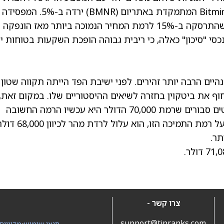
(BMNR)
ירדה ב-5%. המפסידה
, שהתרסקה ב-15% לרמת המחיר הנמוכה ביותר מאז הונפקה
סי "סיכון" כאלה, כי ריבית גבוהה הופכת השקעות בטוחות י
היים הרבה יותר זהירים. לפני ישיבת הפד הייתה תקווה שטון
דחוף את ביטקוין בחזרה לשיאים ההיסטוריים שלו. במקום זאת,
העדכון ה"נצי" הכריח רבים לנעול רווחים. אנליסטים סבורים שרמת 70,000 הדולר היא עכשיו הרמה החשובה
ביותר למעקב. אם ביטקוין לא יצליח להישאר מעל רמת התמיכה הזו, הוא עלול לרדת מהר לכיוון
תר.
צרו קשר -
support@tipranks.com
תנאי שימוש
•
מדיניות