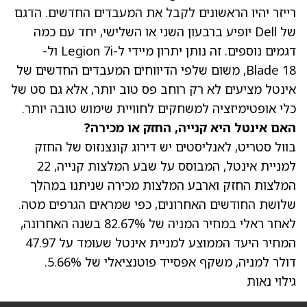
רייזר יהיו הראשונים לקבל את המעבדים החדשים. הדגם
של Dell יופיע ברבעון השני או השלישי, יחד עם כמה
דגמים נוספים. זה נותן יתרון מיידי ל-Legion 7i ול-
Blade 18, משום שלפי הדיווחים המעבדים החדשים של
אינטל מציעים לא רק רוחב פס טוב יותר, אלא גם סט של
כלי אופטימיזציה למשחקים לחוויית שימוש טובה יותר.
האם אינטל היא קנייה, החזק או מכירה?
בוול סטריט, לאנליסטים יש דירוג קונצנזוס של החזק
למניית אינטל, המבוסס על שבע המלצות קנייה, 22
המלצות החזק וארבע המלצות מכירה שניתנו במהלך
שלושת החודשים האחרונים, כפי שמראים הגרפים מטה.
לאחר
ראלי במחיר המניה
של 82.67% בשנה האחרונה,
ה
מחיר היעד הממוצע למניית אינטל
שעומד על 47.97
דולר למניה, משקף אפסייד פוטנציאלי של 5.66%.
גילוי נאות