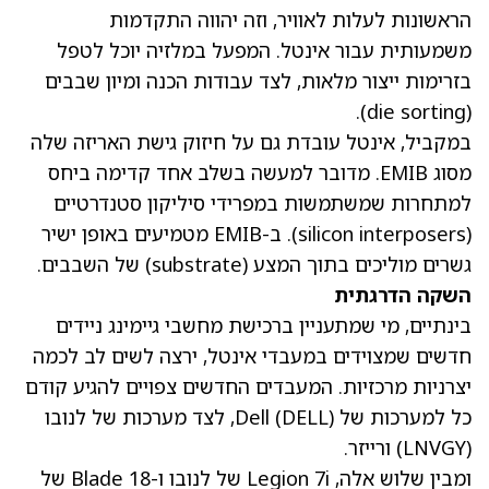
הראשונות לעלות לאוויר, וזה יהווה התקדמות
משמעותית עבור אינטל. המפעל במלזיה יוכל לטפל
בזרימות ייצור מלאות, לצד עבודות הכנה ומיון שבבים
(die sorting).
במקביל, אינטל עובדת גם על חיזוק גישת האריזה שלה
מסוג EMIB. מדובר למעשה בשלב אחד קדימה ביחס
למתחרות שמשתמשות במפרידי סיליקון סטנדרטיים
(silicon interposers). ב-EMIB מטמיעים באופן ישיר
גשרים מוליכים בתוך המצע (substrate) של השבבים.
השקה הדרגתית
בינתיים, מי שמתעניין ברכישת מחשבי גיימינג ניידים
חדשים שמצוידים במעבדי אינטל, ירצה לשים לב לכמה
יצרניות מרכזיות. המעבדים החדשים צפויים להגיע קודם
כל למערכות של Dell (DELL), לצד מערכות של לנובו
(LNVGY)
ורייזר.
ומבין שלוש אלה, Legion 7i של לנובו ו-Blade 18 של