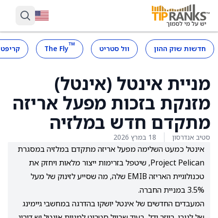
™
חדשות שוק ההון
וול סטריט
The Fly
קריפטו
מניית אינטל (אינטל)
מזנקת בזכות מפעל אריזה
מתקדם חדש במלזיה
סטיב אנדרסון
18 במרץ 2026
אינטל כמעט השלימה מפעל אריזה מתקדם במלזיה במסגרת
Project Pelican, שיטפל בזרימות ייצור מלאות ויחזק את
טכנולוגיית האריזה EMIB שלה, מה שסייע לזינוק של מעל
3.5% במניית החברה.
המעבדים החדשים של אינטל יושקו בהדרגה במחשבי גיימינג
של לנובו, רייזר ודל, בעוד שבוול סטריט למניית אינטל יש דירוג