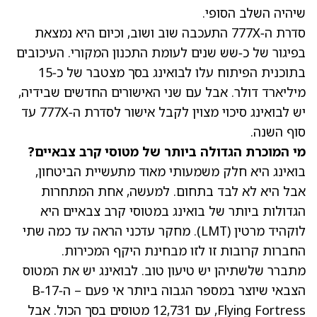
שיהיה השלב הסופי.
סדרת ה‑777X התעכבה שוב ושוב, וכיום היא נמצאת
בפיגור של כ‑שש שנים לעומת התכנון המקורי. העיכובים
בתוכנית הפיתוח עלו לבואינג בסך מצטבר של כ‑15
מיליארד דולר. אבל עם שני האישורים החדשים שבידיה,
יש לבואינג סיכוי מצוין לקבל אישור לסדרת ה‑777X עד
סוף השנה.
מי המוכרת הגדולה ביותר של מטוסי קרב צבאיים?
בואינג היא חלק משמעותי מאוד מתעשיית הביטחון,
אבל היא לא לבד בתחום. למעשה, אחת המתחרות
הגדולות ביותר של בואינג במטוסי קרב צבאיים היא
לוקהיד מרטין
(LMT)
. מחקר עדכני הראה עד כמה שתי
החברות קרובות זו לזו מבחינת היקף המכירות.
מתברר שלשתיהן יש טיעון טוב. לבואינג יש את המטוס
הצבאי שיוצר במספר הגבוה ביותר אי פעם – ה‑B‑17
Flying Fortress, עם 12,731 מטוסים בסך הכול. אבל