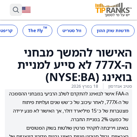
™
חדשות שוק ההון
וול סטריט
The Fly
קריפטו
האישור להמשך מבחני
ה‑777X לא סייע למניית
בואינג (NYSE:BA)
סטיב אנדרסון
18 במרץ 2026
ה‑FAA אישר לבואינג להתקדם לשלב הרביעי במבחני ההסמכה
של ה‑777X, לאחר עיכוב של כ־שש שנים ועלויות פיתוח
מצטברות של כ־15 מיליארד דולר, אך האישור לא מנע ירידה
של כמעט 2% במניית החברה.
בואינג ויריבתה לוקהיד מרטין שולטות בשוק המטוסים
הצבאיים, ובוול סטריט מניית בואינג נהנית מדירוג קונצנזוס של