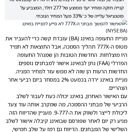
קנייה חזקה ומחיר יעד ממוצע של 277 דולר, המצביע על
פוטנציאל עלייה של כ־33% מעל המחיר הנוכחי.
מניית התעופה בואינג
(BA)
עובדת קשה כדי להעביר את
מטוס ה‑777X תהליך הסמכה, אבל התוצאות לא תמיד
היו מוצלחות. החדשות הטובות הן שמנהל התעופה
הפדרלי (FAA) נתן לבואינג אישור למבחנים נוספים.
החדשות הרעות הן שזה לא ממש עזר למחיר המניה.
מניית בואינג ירדה בכמעט 2% במסחר ביום רביעי אחר
הצהריים.
עם האישור האחרון, בואינג יכולה כעת לעבור לשלב
הרביעי של מבחני ההסמכה, מה שמקרב אותה עוד צעד
ליכולת לייצר ולשווק את ה‑777‑9. מעניין שהדיווח הזה
מגיע רק יום לאחר שפורסם שבואינג קיבלה אישור לשלב
השלישי של המבחנים. הדיווח גם רמז על שלב חמישי,