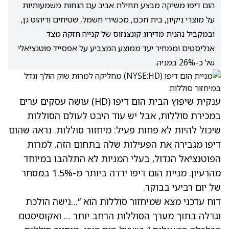
הום דיפו משיקה מבצע תחילת אביב עם הנחות משמעותיות
על מוצרי ניקיון, בית חכם, מכשירי חשמל, שטיחים וריהוט גן,
ובמקביל נהנית מדירוג קונצנזוס של קנייה חזקה מצד
אנליסטים וממחיר יעד ממוצע המצביע על אפסייד פוטנציאלי
של כ-26% במניה.
ענקית שיפוץ הבית הום דיפו
(HD)
עושה עסקים ערים
במכירת סוללות, אבל יש עוד היבט לעולם הסוללות
שיכול להיות לא פחות פעיל: מיחזור סוללות. נראה שהום
דיפו מגבירה את הפעילות שלה בתחום הזה. למרות
הפוטנציאל הגדול, בעלי המניות לא התלהבו במיוחד
מהרעיון. מניית הום דיפו ירדה ביותר מ-1.5% במסחר
של יום רביעי בבוקר.
דוח עדכני מצא שמיחזור סוללות הוא “…נישה הולכת
וגדלה בתוך מערך הסוללות הרחב יותר … ואקוסיסטם