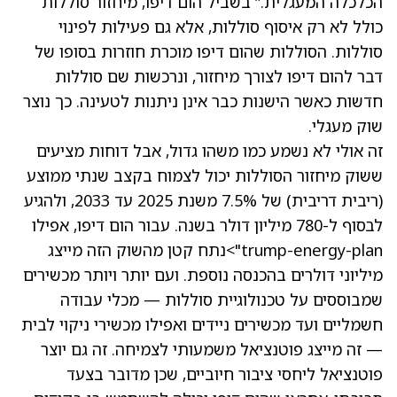
הכלכלה המעגלית.” בשביל הום דיפו, מיחזור סוללות
כולל לא רק איסוף סוללות, אלא גם פעילות לפינוי
סוללות. הסוללות שהום דיפו מוכרת חוזרות בסופו של
דבר להום דיפו לצורך מיחזור, ונרכשות שם סוללות
חדשות כאשר הישנות כבר אינן ניתנות לטעינה. כך נוצר
שוק מעגלי.
זה אולי לא נשמע כמו משהו גדול, אבל דוחות מציעים
ששוק מיחזור הסוללות יכול לצמוח בקצב שנתי ממוצע
(ריבית דריבית) של 7.5% משנת 2025 עד 2033, ולהגיע
לבסוף ל-780 מיליון דולר בשנה. עבור הום דיפו, אפילו
trump-energy-plan">נתח קטן מהשוק הזה מייצג
מיליוני דולרים בהכנסה נוספת. ועם יותר ויותר מכשירים
שמבוססים על טכנולוגיית סוללות — מכלי עבודה
חשמליים ועד מכשירים ניידים ואפילו מכשירי ניקוי לבית
— זה מייצג פוטנציאל משמעותי לצמיחה. זה גם יוצר
פוטנציאל ליחסי ציבור חיוביים, שכן מדובר בצעד