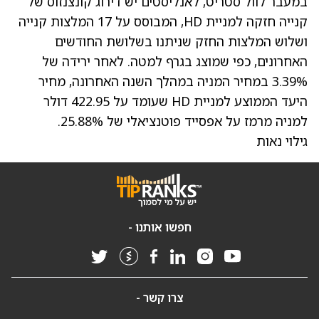
במעבר לוול סטריט, לאנליסטים יש דירוג קונצנזוס של
קנייה חזקה למניית HD, המבוסס על 17 המלצות קנייה
ושלוש המלצות החזק שניתנו בשלושת החודשים
האחרונים, כפי שמוצג בגרף למטה. לאחר
ירידה של
3.39% במחיר המניה
במהלך השנה האחרונה,
מחיר
היעד הממוצע למניית HD
שעומד על 422.95 דולר
למניה מרמז על אפסייד פוטנציאלי של 25.88%.
גילוי נאות
חפשו אותנו -
צרו קשר -