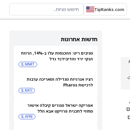
TipRanks.com
חדשות אחרונות
מניבים ריט: ההכנסות עלו ב-14%, הרווח
הנקי ירד והדיבידנד גדל
א
IL:MNRT
ה-
רציו אנרגיות מגדילה ומאריכה ערבות
לרכישת Pharos
IL:RATI
 קריס מייז, הגישה כתב אישום פלילי תקדימי נגד פלטפורמת שוק החיזוי Kalshi,
אפריקה ישראל מגורים קיבלה אישור
ם
מחוזי לתכנית פרויקט אבא הלל
זקים
IL:AFRE