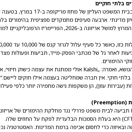
מייז הודיעה על תלונת עוון הכוללת 20 סעיפים בבית המשפט העליון של מחוז מריקופה ב-17 במ
 רישיון מדינתי. ארבעה סעיפים מתמקדים ספציפית בהימורים בלת
חוקיים על בחירות, כולל המרוץ לנשיאות 2028, המרוץ למושל אריזונה ב-2026, הפריימריז הרפובליקנ
החקיקה באריזונה אוסרת באופן מוחלט על פעילות כזו, כאשר כל סעיף עלול לגרור 
גיעות לאחר גל של מכתבי הפסק-מייד, תביעות ופעולות מצד
מייז הבהירה שהמדינה לא מתכוונת להתעלם מהנושא, ואמרה: „Kalshi אולי ממתגת את עצמה כ׳שוק חיזוי
לתי חוקי. אין חברה שמחליטה בעצמה אילו חוקים ליישם.”
(עבירות עוון), הן משקפות גישה מחמירה יותר כלפי פעילו
מספר ימים קודם לכן, ב-12 במרץ, הגישה Kalshi תביעה לבית משפט פדרלי נגד מחלקת ההימורים של אריזו
בטענה שרשות החוזים העתידיים על סחורות (CFTC) היא בעלת הסמכות הבלעדית לפקח על החוזים שלה.
 ובאיווה כדי לחסום אכיפה ברמת המדינות. האסטרטגיה נכ