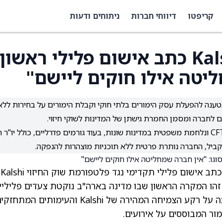
קריפטו
דיווחי חברות
ניתוחים ודעות
אריזונה מגישה נגד Kalshi כתב אישום פלילי ראשון
ליטה אילו חוקים ליישם"
זונה הגישה כתב אישום פלילי תקדימי נגד Kalshi בטענה להפעלת עסק הימורים בלתי חוקי וקבלת הימורים על בחירות לל
ם לחברה ומסמן החמרת גישתן של המדינות לשוקי חיזוי.
Kalshi טוענת שהיא כפופה לסמכות פדרלית של ה-CFTC ונלחמת משפטית במדינות שונות, בעוד גורמים פדרליים, כולל יו"ר 
התובעת הכללית של אריזונה,
זהו המקרה הראשון שבו מדינה בארה"ב נוקטת צעדים פליליי
נגד החברה, שממוקמת בניו יורק. ההסלמה מגיעה על רקע הצמיחה המהירה של Kalshi והעימותים המתח
מור המבוססים על אירועים.