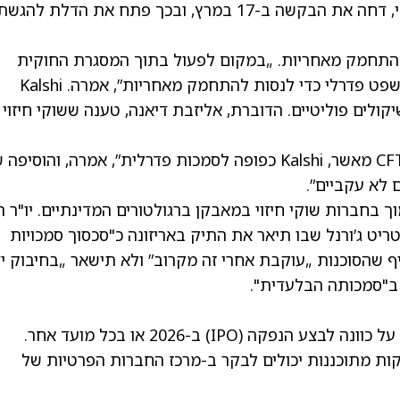
כאשר שופט בית המשפט הפדרלי, מייקל ליבורדי, דחה את הבקשה ב-17 במרץ, ובכך פתח את הדלת להגש
 להתחמק מאחריות. „במקום לפעול בתוך המסגרת החוקית
שמדינות כמו אריזונה קבעו, Kalshi רצה לבית משפט פדרלי כדי לנסות להתחמק מאחריות”, אמרה. Kalshi
ולים פוליטיים. הדוברת, אליזבת דיאנה, טענה ששוקי חיזוי
„כפי שבתי משפט אחרים הכירו בכך וכפי שה-CFTC מאשר, Kalshi כפופה לסמכות פדרלית”, אמרה, והוס
 לא עקביים”.
ך בחברות שוקי חיזוי במאבקן ברגולטורים המדינתיים. יו"ר ה
 סטריט ג’ורנל שבו תיאר את התיק באריזונה כ"סכסוך סמכויות
יף שהסוכנות „עוקבת אחרי זה מקרוב” ולא תישאר „בחיבוק יד
 ב"סמכותה הבלעדית".
Kalshi עדיין חברה פרטית, שלא הודיעה בפומבי על כוונה לבצע הנפקה (IPO) ב-2026 או בכל מועד אחר.
ות מתוכננות יכולים לבקר ב-מרכז החברות הפרטיות של