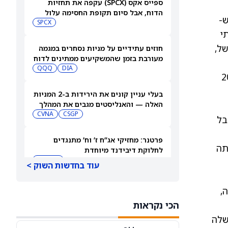
ספייס אקס (SPCX) עקפה את תחזיות
הדוח, אבל סיום תקופת החסימה עלול
רץ, בטענה ש-
להפיל את המניה
SPCX
י
יים למושל,
חוזים עתידיים על מניות נסחרים במגמה
מעורבת בזמן שהמשקיעים ממתינים לדוח
התעסוקה של יולי
DIA
QQQ
קנס של 10,000 עד 20,000
בעלי עניין קונים את הירידות ב-2 המניות
האלה — והאנליסטים מגבים את המהלך
CVNA
CSGP
׳, אבל
פרטנר: מחזיקי אג”ח ז’ וח’ מתנגדים
תה
לחלוקת דיבידנד מיוחדת
IL:PTNR
עוד בחדשות השוק >
סופר מיקרו קומפיוטר תדווח על תוצאות
נה,
הרבעון הרביעי ב-11 באוגוסט. הנה מי
הכי נקראות
מחזיק במניית SMCI
VOO
VTI
שלה