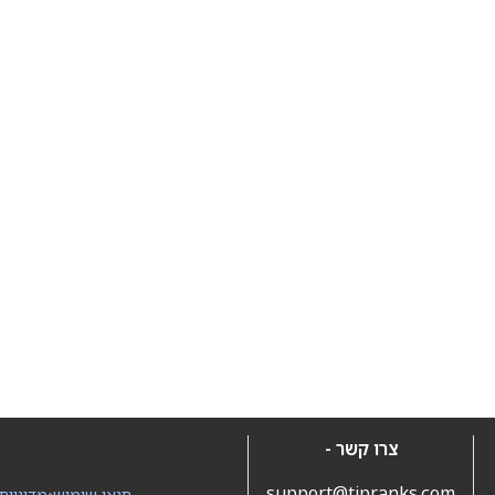
צרו קשר -
support@tipranks.com
תנאי שימוש
•
מדיניות