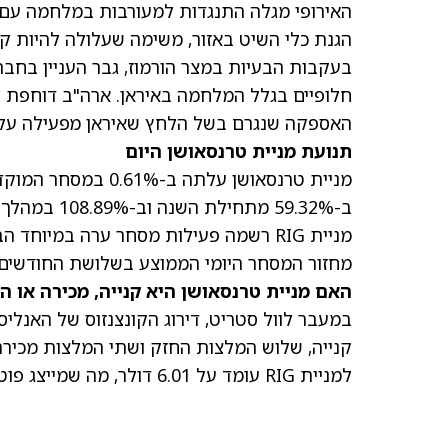
האירופי מגלה התנגדות למעורבות במלחמה עם 
הגנת כלי השיט באזור, משימה שעלולה להיות ק
בעקבות הבעיות במצר הורמוז, גבר העניין בחבר
חלופיים בגלל המלחמה באיראן. ארה"ב דוחפת לה
האספקה שנגרם בשל הלחץ שאיראן מפעילה על מ
תנועת מניית טרנסאושן היום
מניית טרנסאושן עלתה ב-0.61% במסחר המוקדם ביום רביעי
ב-59.32% מתחילת השנה וב-108.89% במהלך 12 החודשים האחרונים.
מחזור המסחר היומי הממוצע בשלושת החודשים האחרונים, ש
האם מניית טרנסאושן היא קנייה, מכירה או ה
במעבר לוול סטריט, דירוג הקונצנזוס של האנל
קנייה, שלוש המלצות החזק ושתי המלצות מכיר
למניית RIG עומד על 6.01 דולר
, מה שמייצג פוטנציאל 