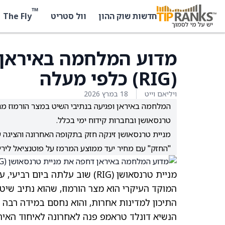
™
The Fly
חדשות שוק ההון
וול סטריט
מדוע המלחמה באיראן 
(RIG) כלפי מעלה
ויליאם וייט
18 במרץ 2026
המלחמה באיראן ופגיעה בנתיבי השיט במצר הורמוז מג
טרנסאושן ובחברות קידוח ימי בכלל.
מניית טרנסאושן זינקה חזק בתקופה האחרונה והציגה ע
"החזק" עם מחיר יעד ממוצע המרמז על פוטנציאל לירידה של כ-8.66% מהמ
מניית טרנסאושן
(RIG)
שוב עלתה ביום רביעי, ע
המוקד העיקרי הוא מצר הורמוז, שהוא נתיב שי
התיכון למדינות אחרות, והוא נחסם במידה רבה 
הנשיא
דונלד טראמפ
פנה לאחרונה לאיחוד האירו