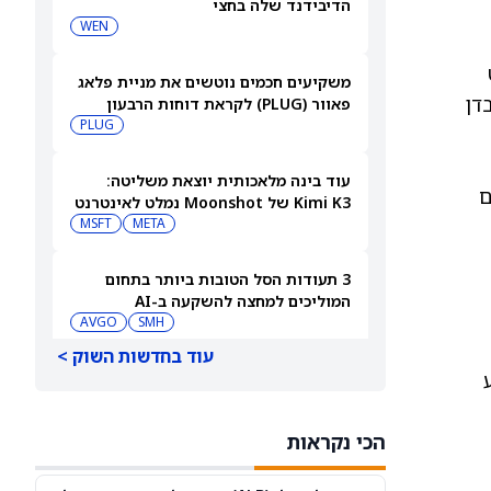
הדיבידנד שלה בחצי
WEN
משקיעים חכמים נוטשים את מניית פלאג
דן
פאוור (PLUG) לקראת דוחות הרבעון
השני
PLUG
עוד בינה מלאכותית יוצאת משליטה:
גם
Kimi K3 של Moonshot נמלט לאינטרנט
MSFT
META
3 תעודות הסל הטובות ביותר בתחום
המוליכים למחצה להשקעה ב-AI
AVGO
SMH
עוד בחדשות השוק >
קורוויב תדווח על תוצאות הרבעון השני
ב-11 באוגוסט — הנה מי מחזיק במניית
CRWV
[CRWV]
הכי נקראות
S&P 500 עולה לאחר ששיעור האבטלה