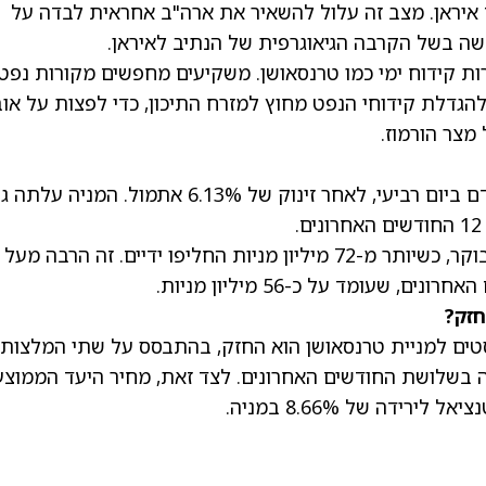
איראן. מצב זה עלול להשאיר את ארה"ב אחראית לבדה על
שה בשל הקרבה הגיאוגרפית של הנתיב לאיראן.
ות קידוח ימי כמו טרנסאושן. משקיעים מחפשים מקורות נפט
גדלת קידוחי הנפט מחוץ למזרח התיכון, כדי לפצות על אוב
צר הורמוז.
, לאחר זינוק של 6.13% אתמול. המניה עלתה 
מניית RIG רשמה פעילות מסחר ערה במיוחד הבוקר, כשיותר מ-72 מיליון מניות החליפו ידיים. זה הרבה מעל
עומד על כ-56 מיליון מניות.
חזק?
יסטים למניית טרנסאושן הוא החזק, בהתבסס על שתי המלצות
ה בשלושת החודשים האחרונים. לצד זאת,
מחיר היעד הממוצע
לירידה של 8.66% במניה.