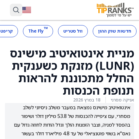
™
חדשות שוק ההון
וול סטריט
The Fly
קריפטו
מניית אינטואיטיב מישינס
(LUNR) מזנקת כשענקית
החלל מתכוננת להראות
תנופת הכנסות
אניקה מסרני
18 במרץ 2026
אינטואיטיב מישינס נמצאת במעבר משלב ניסיוני לשלב
מסחרי, עם ציפייה להכנסות של 53.8 מיליון דולר ושיפור
בהפסד למניה, וצבר הזמנות הולך וגדל הודות לחוזה גדול עם
נאס"א בשווי פוטנציאלי של עד 4.8 מיליארד דולר בעשור