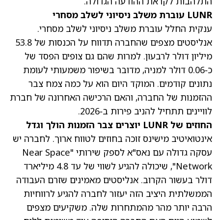
התלהבות לקראת ההודעה הגדולה.
LUNR עוברת משלב ניסיוני לשלב מסחרי
ענקית החלל עוברת משלב ניסיוני לשלב מסחרי.
אנליסטים מצפים שהחברה תדווח על הכנסות של 53.8
מיליון דולר לרבעון. למרות שהם גם
צופים הפסד של
כ‑0.06 דולר למניה
, מדובר בשיפור משמעותי לעומת
נתונים קודמים. המוקד היום הוא על כמה צמח צבר
ההזמנות של החברה, והאם הרכישה האחרונה של חברת
לוויינים תתחיל להניב פירות ב‑2026.
החוזים של LUNR יוצרים צבר הזמנות הולך וגדל
אינטואיטיב מישינס זוכה בחוזים לטווח ארוך. לחברה יש
עסקה גדולה עם נאס"א לספק שירותי "Near Space
Network", שיכולה להגיע לשווי של עד 4.8 מיליארד
דולר בעשור הקרוב. אנליסטים מאמינים שזרם העבודה
הממשלתית היציב הזה יעזור לחברה להגיע לרווחיות
הרבה יותר מהר מהמתחרות שלה. משקיעים מצפים