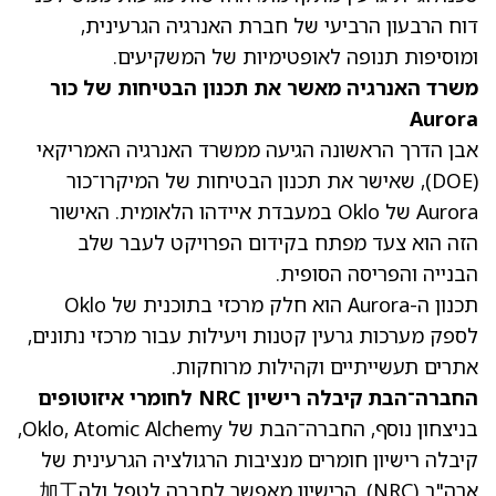
דוח הרבעון הרביעי של חברת האנרגיה הגרעינית,
ומוסיפות תנופה לאופטימיות של המשקיעים.
משרד האנרגיה מאשר את תכנון הבטיחות של כור
Aurora
אבן הדרך הראשונה הגיעה ממשרד האנרגיה האמריקאי
(DOE), שאישר את תכנון הבטיחות של המיקרו־כור
Aurora של Oklo במעבדת איידהו הלאומית. האישור
הזה הוא צעד מפתח בקידום הפרויקט לעבר שלב
הבנייה והפריסה הסופית.
תכנון ה-Aurora הוא חלק מרכזי בתוכנית של Oklo
לספק מערכות גרעין קטנות ויעילות עבור מרכזי נתונים,
אתרים תעשייתיים וקהילות מרוחקות.
החברה־הבת קיבלה רישיון NRC לחומרי איזוטופים
בניצחון נוסף, החברה־הבת של Oklo, Atomic Alchemy,
קיבלה רישיון חומרים מנציבות הרגולציה הגרעינית של
ארה"ב (NRC). הרישיון מאפשר לחברה לטפל ולה加工