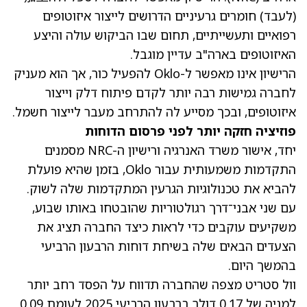
(לעבד) חומרים גרעיניים הדרושים לייצור איזוטופים
רפואיים ותעשייתיים, תחום שבו הביקוש עולה והיצע
האיזוטופים בארה"ב עדיין מוגבל.
הרישיון אינו מאפשר ל-Oklo להפעיל כור, אך הוא מעניק
לחברה גמישות רבה יותר לקדם פיתוח דלק וייצור
איזוטופים, ובכך מסייע לה להתרחב מעבר לייצור חשמל.
פוזיציה חזקה יותר לפני פרסום הדוחות
יחד, אישור משרד האנרגיה ורישיון ה-NRC מסמנים
התקדמות משמעותית עבור Oklo, בזמן שהיא פועלת
להביא את טכנולוגיות הגרעין המתקדמות שלה לשוק.
עם שני אבני־דרך רגולטוריות שהובטחו באותו שבוע,
משקיעים עוקבים כדי לראות כיצד החברה תציג את
הצעדים הבאים שלה בשיחת דוחות הרבעון הרביעי
בהמשך היום.
וול סטריט מצפה שהחברה תדווח על
הפסד רחב יותר
למניה של 0.17 דולר ברבעון הרביעי 2025
לעומת 0.09