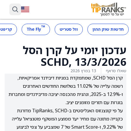
™
חדשות שוק ההון
וול סטריט
The Fly
קריפטו
עדכון יומי על קרן הסל
SCHD, ‎13/3/2026
שאלו סראף
13 במרץ 2026
קרן הסל SCHD, שמתמקדת במניות דיבידנד אמריקאיות,
רשמה עלייה של 11.02% בשלושת החודשים האחרונים
ו-12.9% ב-2025, ונהנית מהכנסה יציבה מדיבידנדים ומחברות
בוגרות עם תזרים מזומנים יציב.
על פי קונצנזוס האנליסטים ב-TipRanks, SCHD מדורגת
כקנייה מתונה עם מחיר יעד ממוצע המשקף פוטנציאל עלייה
של 9.22%, ו-Smart Score של 7 שמצביע על צפי לביצוע