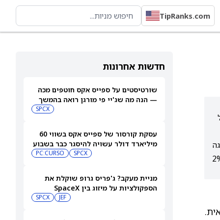
TipRanks.com
חדשות אחרונות
שורטיסטים על ספייס אקס חוטפים מכה
— הנה מה שג'יי פי מורגן רואה בהמשך
SPCX
עסקת קורסור של ספייס אקס בשווי 60
מיליארד דולר עשויה להיסגר כבר בשבוע
גה
הבא… אבל המותג Cursor עלול להיעלם
SPCX
PC:CURSO
וג הקונצנזוס על המניה ברמת "החזק", ומחיר היעד הממוצע משקף סיכון ירידה של כ-2%
מניית מעקב? ג'פריס גרופ שוקלת את
הספקולציות על מיזוג בין SpaceX
לטסלה
JEF
SPCX
ית.