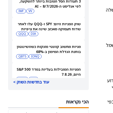
3 תעודות הסל הטובות ביותר להשקעה,
לפי אנליסט ה-AI – 8/7/2026
שלה
IWF
VV
שוק המניות היום: SPY ו-QQQ עלו לאחר
שדוח תעסוקה מאכזב שינה את ציפיות
הריבית
DIA
QQQ
שמל
מניות מחשוב קוונטי מזנקות כשוושינגטון
בוחנת הגדלת המימון ב-68%
QBTS
IONQ
המניות המובילות בעליות במדד S&P 500
היום, 7.8.26
QQQ
DIA
2. מעבר לכך, זרוע
עוד בחדשות השוק >
האם העסקה בבריטניה מבשרת צרות?
מניית פאראמונט סקיידנס
פי
הכי נקראות
(NASDAQ:PSKY) עלתה בכל זאת
WBD
PSKY