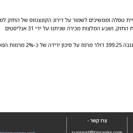
ית טסלה
וממשיכים לשמור על דירוג הקונצנזוס של החזק למנ
זאת, בהתבסס על 13 המלצות קנייה, 11 המלצות החזק, ושבע המלצות מכירה שניתנו על ידי 31 אנליסטים
בגובה 399.25 דולר מרמז על סיכון ירידה של כ-
צרו קשר -
support@tipranks.com
תנאי שימוש
•
מדיניות