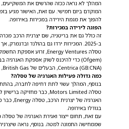
המהלך לא נראה ככזה שהרשים את המשקיעים, ש
המוקדם ביום חמישי. עם זאת, האישור מגיע ב
להפוך את מגמת הירידה במכירות באירופה.
הפוגה לירידה במכירות?
ב-2025. המכירות ירדו גם בהולנד ובדנמרק, אך עלו בשווקים אחרים כמו צרפת, נורווגיה וספרד.
טסלה Energy Ventures, זר
(Ofgem) כדי להיכנס לשוק אספקת האנרגי
(GB:CNA)
Centrica
, הבעלים של British Gas, ו-Octopus Energy.
כמה גדולה פעילות האנרגיה של טסלה?
בנוסף, המהלך עשוי לתת דחיפה לחברה, בהתח
האנרגיה של
בגודלו באירופה.
עם זאת, תחום ייצור ואגירת האנרגיה של טסלה
שממחישה התמונה למטה. בנוסף, נראה שיצרנית 