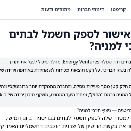
קריפטו
דיווחי חברות
ניתוחים ודעות
אישור לספק חשמל לבתים
י למניה?
טסלה קיבלה אישור רגולטורי בבריטניה לספק חשמל לבתים דרך טסלה Energy Ventures, מהלך שיכול לנצל את יתרון
 בשוק הבריטי, על רקע תוצאות מכירות לא אחידות באירופה וירידה של
וה חלק קטן מסך פעילות טסלה, והחברה מתמקדת יותר ברובוטקסי ונהי
אוטונומית מלאה; בוול סטריט נשאר דיר
 למטרה שלה לספק חשמל לבתים בבריטניה. ביום חמישי,
שר את בקשת הרישיון של יצרנית הרכבים החשמליים האמריקא