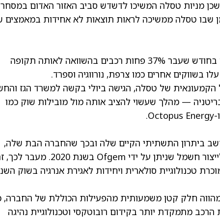
כן מניות טסלה המשיכו לדשדש סביב האזור האדום במסחר
זמן שבו טסלה ממשיכה לראות תוצאות לא אחידות במאמצים 
זה כולל גם את בריטניה, שם יצרנית הרכב מכרה בחודש שעבר 37% פחות רכבים בהשוואה לאותה תקופה
וע אספקת החשמל הקמעונאית של טסלה, הגישה ביולי בקשה למשרד הגז והח
ה בבריטניה — מהלך שעשוי להציב אותה מול מובילות שוק כמו
שב ביתרון התשתיתי הקיים שלה ובכך שהחברה הבת שלה,
טסלה Motors Limited, כבר מחזיקה ברישיון לייצור חשמל שניתן על ידי Ofgem בשנת 020
 יצרנית הרכב, טסלה Energy, כבר מוכרת טכנולוגיית סולארית ויחידות לאגירת אנרגיה בשוק השני
 מהווה חלק קטן משמעותית מהפעילות הכוללת של החברה, כ
הרכב מתמקדת יותר בקידום רובוטקסי וטכנולוגיית נהיגה