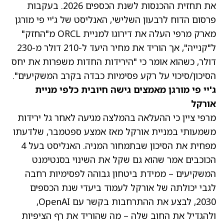
את תחזית ההכנסות לשנת הכספים 2026. בעקבות
פרסום הדוח לרבעון השלישי, האנליסט של ג'יי פי מורגן
מארק מרפי העלה את דירוגו למניית ORCL מ"החזק"
ל"קנייה", אך הוריד את מחיר היעד ל-210 דולר מ-230
דולר, כשהוא אומר כי "הירידות החדות משפרות את יחס
הסיכון/סיכוי על רקע פסימיות כבדה בקרב המשקיעים".
ג'יי פי מורגן מאמצים גישה חיובית כלפי מניית
אורקל
מרפי ציין כי ההעלאה בהמלצה מגיעה לאחר גל ירידות
משמעותי במניית אורקל מאז אמצע ספטמבר, שלדעתו
מפחית את הסיכון שבתמחור המניה. האנליסט בעל 4
הכוכבים אמר שהוא גם שקל את השינוי בסנטימנט
המשקיעים – ממידת ביטחון גבוהה לפסימיות רחבה
לגבי יכולתה של אורקל לעמוד ביעדי שנת הכספים
2030, לבצע את ההתרחבות בקשר עם OpenAI,
ולהגדיל את החוב שלה – מה שהוריד את רף הציפיות