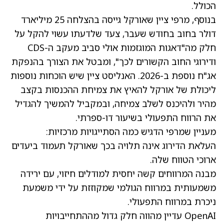
הכולל.
בנוסף, מרפי ציין שאורקל גייסה בהצלחה 25 מיליארד
דולר בחוב בחודש שעבר, צעד שלדעתו עשוי להקל על
חלק מה"דאגות המוגזמות אולי סביב מעקב ה-CDS
ודירוגי החוב הקשורים לכך", ומבטל את הצורך בהנפקת
אג"ח נוספת ב-2026. האנליסט ציין שיש הוכחות נוספות
ליכולת של אורקל להאיץ את צמיחת ההכנסות בקצב
מהיר ולהיכנס לשלב צמיחה, ובמקביל להמשיך להגדיל
את הרווח התפעולי בשיעור דו-ספרתי.
מעניין שמרפי הדגיש כמה הסתייגויות מרכזיות:
העלאת הדירוג אינה תלויה בכך שאורקל תעמוד ביעדים
ארוכי הטווח שלה.
מבנה המרווחים קשה יחסית למודלים חיזוי, עם ירידה
משמעותית במרווח הגולמי שמקוזזת על ידי משמעת
ניכרת במרווח התפעולי.
OpenAI עדיין מהווה חלק גדול מההתחייבויות