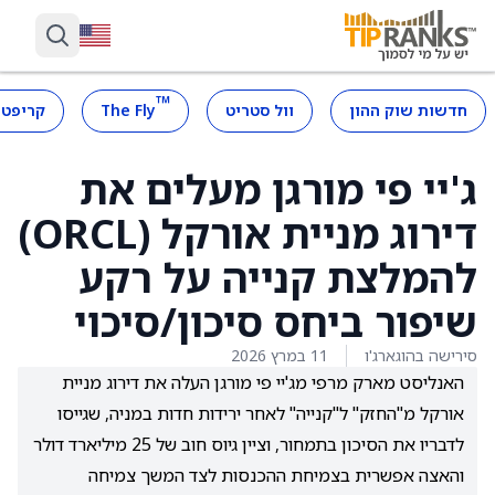
™
חדשות שוק ההון
וול סטריט
The Fly
קריפטו
ג'יי פי מורגן מעלים את
דירוג מניית אורקל (ORCL)
להמלצת קנייה על רקע
שיפור ביחס סיכון/סיכוי
סירישה בהוגארג'ו
11 במרץ 2026
האנליסט מארק מרפי מג'יי פי מורגן העלה את דירוג מניית
אורקל מ"החזק" ל"קנייה" לאחר ירידות חדות במניה, שגייסו
לדבריו את הסיכון בתמחור, וציין גיוס חוב של 25 מיליארד דולר
והאצה אפשרית בצמיחת ההכנסות לצד המשך צמיחה