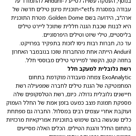
בנוסף, העסקה עשויה לסייע ל-Anduril להתמודד על
עבודה במסגרת etfs">תוכנית מיגון טילים חדשה של
ארה"ב, הידועה בשם Golden Dome. מטרת התוכנית
היא לבנות שכבת הגנה חללית שתוכל ליירט טילים
בליסטיים, טילי שיוט וטילים היפרסוניים.
עד כה, חברות רבות ניסו לזכות בתפקיד בפרויקט.
Anduril הייתה אחת מהחברות שזכו בנובמבר האחרון
בחוזה קטן, הקשור למיירטי טילים מבוססי חלל.
רשת גלובלית למעקב חלל
ExoAnalytic צמחה מעבודה מוקדמת בתחום
המתמטיקה של הגנת טילים לחברה שמפעילה רשת
חיישנים גלובלית גדולה. כיום, רשת הטלסקופים שלה
מספקת תמונת מצב כמעט בזמן אמת של החלל העמוק
ועוקבת אחרי עצמים רבים במסלול. החברה גם מפתחת
כלים שנעשה בהם שימוש בתוכניות אמריקאיות מרכזיות
בתחום החלל והגנת הטילים. הכלים האלה מסייעים