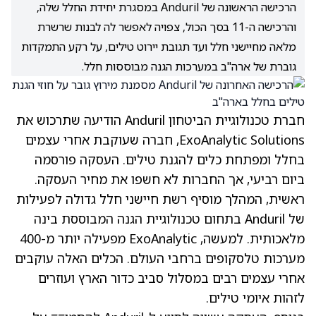
הרכישה הראשונה של Anduril במסגרת יחידת החלל שלה,
והרכישה ה-11 בסך הכול, צפויה לאפשר לה לבנות שרשרת
מלאה מחיישני חלל ועד תגובת יירוט טילים, על רקע התמקדות
גוברת של ארה"ב במערכות הגנה מבוססות חלל.
חברת טכנולוגיית הביטחון Anduril הודיעה שתרכוש את
ExoAnalytic Solutions, חברה שעוקבת אחרי עצמים
בחלל ומפתחת כלים להגנת טילים. העסקה פורסמה
ביום רביעי, אך החברות לא חשפו את מחיר העסקה.
ראשית, המהלך מוסיף רשת חיישני חלל גדולה לפעילות
של Anduril בתחום טכנולוגיית הגנה המבוססת בינה
מלאכותית. למעשה, ExoAnalytic מפעילה יותר מ-400
מערכות טלסקופים ברחבי העולם. הכלים האלה עוקבים
אחרי עצמים רבים במסלול סביב כדור הארץ ועוזרים
לזהות איומי טילים.