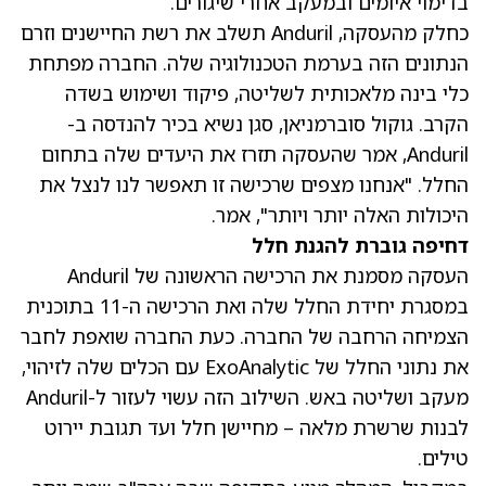
בדימוי איומים ובמעקב אחרי שיגורים.
כחלק מהעסקה, Anduril תשלב את רשת החיישנים וזרם
הנתונים הזה בערמת הטכנולוגיה שלה. החברה מפתחת
כלי בינה מלאכותית לשליטה, פיקוד ושימוש בשדה
הקרב. גוקול סוברמניאן, סגן נשיא בכיר להנדסה ב-
Anduril, אמר שהעסקה תזרז את היעדים שלה בתחום
החלל. "אנחנו מצפים שרכישה זו תאפשר לנו לנצל את
היכולות האלה יותר ויותר", אמר.
דחיפה גוברת להגנת חלל
העסקה מסמנת את הרכישה הראשונה של Anduril
במסגרת יחידת החלל שלה ואת הרכישה ה-11 בתוכנית
הצמיחה הרחבה של החברה. כעת החברה שואפת לחבר
את נתוני החלל של ExoAnalytic עם הכלים שלה לזיהוי,
מעקב ושליטה באש. השילוב הזה עשוי לעזור ל-Anduril
לבנות שרשרת מלאה – מחיישן חלל ועד תגובת יירוט
טילים.