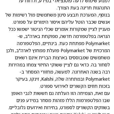
למנוע שימוש לרעה פוטנציאלי במידע, ולדווח על
התנהגות חריגה בעת הצורך.
בנוסף, המערכת תבצע סינון משתמשים מול רשימות של
אנשים שכבר הוטל עליהם איסור הימורים על ספורט.
מעניין לציין שמקורות אומרים שכלי הניטור ישמשו ככל
הנראה בפלטפורמה חדשה, מפוקחת בארה"ב, ש-
Polymarket מפתחת כעת. בינתיים, הפלטפורמה
המרכזית של Polymarket פועלת ממחוץ לארה"ב, ולכן
משתמשים שמבוססים בארצות הברית אינם רשאים
לסחור בה. כדאי גם לציין ששוקי החיזוי צמחו במהירות
רבה בשנה האחרונה. למעשה, מחזורי המסחר ב-
Polymarket ובמתחרה שלה, Kalshi, זינקו, בעיקר
בזכות חוזים הקשורים לאירועי ספורט.
עם זאת, הצמיחה הזו העלתה גם חששות לגבי האופן
שבו הפלטפורמות הללו מזהות מסחר במידע פנים
בשווקים הקשורים לספורט, בחירות ואירועים גלובליים.