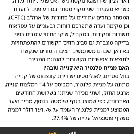
ראוי לציון ש-Kalshi נוקטת גישה אכיפתית יותר גלויה,
כשהיא מעבירה שני מקרי מסחר במידע פנים לוועדת
המסחר בחוזים עתידיים על סחורות של ארה"ב (CFTC),
וכן מקימה ועדה שתפרסם דוחות רבעוניים על עסקאות
חשודות וחקירות. במקביל, שוקי החיזוי עומדים בפני
בדיקה מוגברת גם סביב חוזים הקשורים להתפתחויות
באיראן, שבהם משתמשים הציבו הימורים שנקשרו
לתוצאות אפשריות הקשורות להנהגת המדינה.
האם מניית פלנטיר היא קנייה טובה?
בוול סטריט, לאנליסטים יש דירוג קונצנזוס של קנייה
מתונה על מניית פלנטיר, המבוסס על 14 המלצות קנייה,
ארבע החזק, ושתי מכירה שניתנו בשלושת החודשים
האחרונים, כפי שמוצג בגרף שלמטה. בנוסף,
מחיר היעד
הממוצע למניית פלנטיר
העומד על 191.76 דולר למניה
משקף פוטנציאל עלייה של 27.4%.