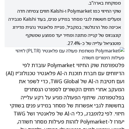
מפוקחת בארה"ב.
שוקי החיזוי כמו Polymarket ו-Kalshi חווים צמיחה חדה
ומעלים חששות לגבי מסחר במידע פנים, בעוד Kalshi מגבירה
אכיפה מול הרגולטור; במקביל, מניית פלאנטיר נהנית מדירוג
קונצנזוס של קנייה מתונה ומחיר יעד ממוצע שמשקף
פוטנציאל עלייה של כ-27.4%.
פלטפורמת שוק החיזוי Polymarket עובדת לפי
הדיווחים עם חברת תוכנת ה-AI פלאנטיר טכנולוג'יז (AI)
ועם חטיבת ה-AI של TWG Global, כדי לשפר את
המעקב אחרי חוזים הקשורים לספורט הנסחרים
בפלטפורמה. שיתוף הפעולה מגיע על רקע עלייה
בחששות לגבי אפשרות של מסחר במידע פנים בשווקי
חיזוי. לפי
בלומברג
, כלי ה-AI של פלאנטיר ושל TWG
יעזרו ל-Polymarket לזהות פעילות מסחר חשודה,