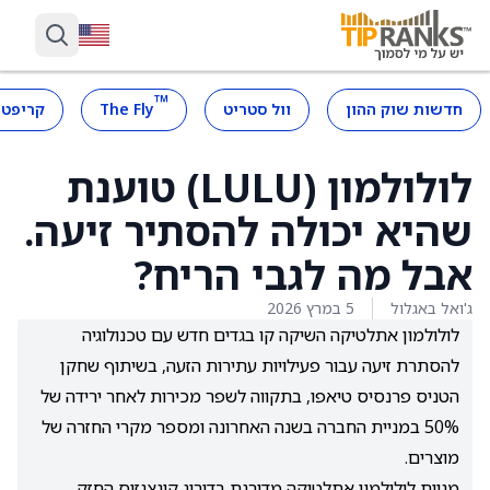
™
חדשות שוק ההון
וול סטריט
The Fly
קריפטו
לולולמון (LULU) טוענת
שהיא יכולה להסתיר זיעה.
אבל מה לגבי הריח?
ג'ואל באגלול
5 במרץ 2026
לולולמון אתלטיקה השיקה קו בגדים חדש עם טכנולוגיה
להסתרת זיעה עבור פעילויות עתירות הזעה, בשיתוף שחקן
הטניס פרנסיס טיאפו, בתקווה לשפר מכירות לאחר ירידה של
50% במניית החברה בשנה האחרונה ומספר מקרי החזרה של
מוצרים.
מניית לולולמון אתלטיקה מדורגת בדירוג קונצנזוס החזק