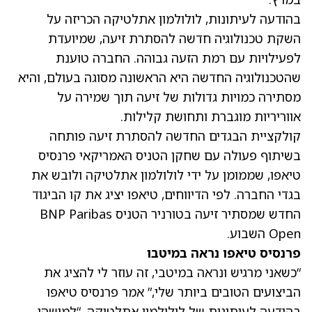
בהודעה לעיתונות, לולולמון אתלטיקה הכריזה על
השקת טכנולוגיה חדשה להסתרת זיעה, שמיועדת
לפעילויות עם רמת הזעה גבוהה. החברה טוענת
שהטכנולוגיה החדשה היא הראשונה מסוגה בעולם, והיא
מסתירה כמויות גדולות של זיעה תוך שמירה על
אווריריות מוגברת ותחושת קלילות.
קולקציית הבגדים החדשה להסתרת זיעה פותחה
בשיתוף פעולה עם שחקן הטניס האמריקאי פרנסיס
טיאפו, שממומן על ידי לולולמון אתלטיקה ולובש את
בגדי החברה. לפי הדיווחים, טיאפו יציג את קו הביגוד
החדש שמסתיר זיעה בטורניר הטניס BNP Paribas
Open השבוע.
פרנסיס טיאפו נראה במיטבו
“כשאני מרגיש ונראה במיטבי, זה עוזר לי להציג את
הביצועים הטובים ביותר שלי,” אמר פרנסיס טיאפו
בהודעה לעיתונות של לולולמון אתלטיקה. “למישהו