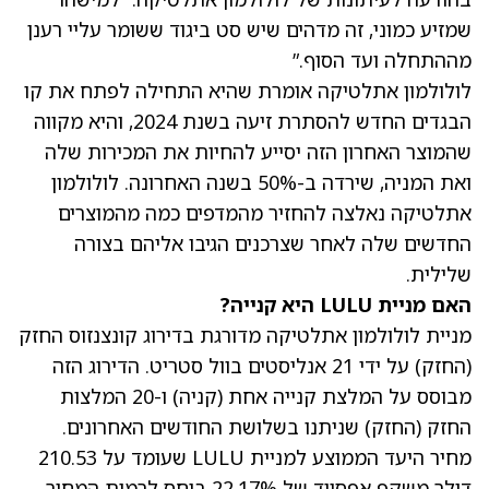
שמזיע כמוני, זה מדהים שיש סט ביגוד ששומר עליי רענן
מההתחלה ועד הסוף.”
לולולמון אתלטיקה אומרת שהיא התחילה לפתח את קו
הבגדים החדש להסתרת זיעה בשנת 2024, והיא מקווה
שהמוצר האחרון הזה יסייע להחיות את המכירות שלה
ואת המניה, שירדה ב-50% בשנה האחרונה. לולולמון
אתלטיקה נאלצה להחזיר מהמדפים כמה מהמוצרים
החדשים שלה לאחר שצרכנים הגיבו אליהם בצורה
שלילית.
האם מניית LULU היא קנייה?
מניית לולולמון אתלטיקה מדורגת בדירוג קונצנזוס החזק
(החזק) על ידי 21 אנליסטים בוול סטריט. הדירוג הזה
מבוסס על המלצת קנייה אחת (קניה) ו-20 המלצות
החזק (החזק) שניתנו בשלושת החודשים האחרונים.
מחיר היעד הממוצע למניית LULU
שעומד על 210.53
דולר משקף אפסייד של 22.17% ביחס לרמות המחיר