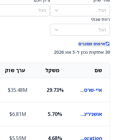
הכל
הכל
רווח שנתי
הכל
איפוס מסננים
30 אחזקות נכון ל-5 אוג 2026
שם
משקל
ערך שוק
איי-שרס 0-5 ייר טיפס בונד
29.73%
$35.48M
אושנירינג אינטרנשיונל
5.70%
$6.81M
$5.59M
4.68%
Barrick Mining Corporation