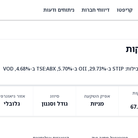
קריפטו
דיווחי חברות
ניתוחים ודעות
KEAT היא קרן סל עם 30 אחזקות. בין האחזקות המובילות: STIP ב-29.73%, OII ב-5.70%, TSE:ABX ב-4.68%, VOD
ות
אפיק השקעה
סיווג
אזור גיאוגרפי
מניות
גודל וסגנון
גלובלי
67
פוטנציאל מחיר יעד
קונצנזוס אנליסטים