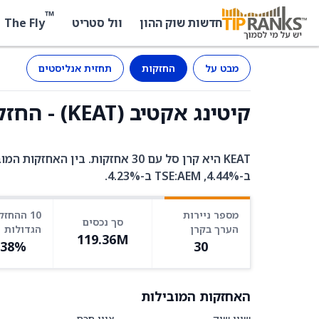
™
The Fly
חדשות שוק ההון
וול סטריט
מבט על
החזקות
תחזית אנליסטים
קיטינג אקטיב (KEAT) - החזקות
ב-4.44%, TSE:AEM ב-4.23%.
מספר ניירות
10 ההחזק
סך נכסים
הערך בקרן
הגדולות
119.36M
.38%
30
האחזקות המובילות
שווי שוק
ציון חכם