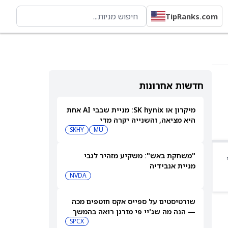
TipRanks.com
חדשות אחרונות
מיקרון או SK hynix: מניית שבבי AI אחת
היא מציאה, והשנייה יקרה מדי
SKHY
MU
"משחקת באש": משקיע מזהיר לגבי
מניית אנבידיה
NVDA
שורטיסטים על ספייס אקס חוטפים מכה
— הנה מה שג'יי פי מורגן רואה בהמשך
SPCX