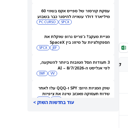
עסקת קורסור של ספייס אקס בשווי 60
מיליארד דולר עשויה להיסגר כבר בשבוע
הבא… אבל המותג Cursor עלול להיעלם
SPCX
PC:CURSO
מניית מעקב? ג'פריס גרופ שוקלת את
הספקולציות על מיזוג בין SpaceX
לטסלה
JEF
SPCX
3 תעודות הסל הטובות ביותר להשקעה,
קונצנזוס אנליסטים
מחיר יעד אנליסטים
לפי אנליסט ה-AI – 8/7/2026
IWF
VV
-
-
שוק המניות היום: SPY ו-QQQ עלו לאחר
שדוח תעסוקה מאכזב שינה את ציפיות
הריבית
DIA
QQQ
עוד בחדשות השוק >
החזק
$43.50
מניות מחשוב קוונטי מזנקות כשוושינגטון
בוחנת הגדלת המימון ב-68%
QBTS
IONQ
קנייה מתונה
C$75.99