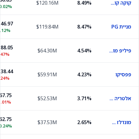
קוקה קולה
8.49%
$120.16M
0.02%
46.97
מניית PG
8.47%
$119.84M
0.12%
88.05
פיליפ מוריס
4.54%
$64.30M
.47%
38.44
פפסיקו
4.23%
$59.91M
.24%
67.75
אלטריה גרופ
3.71%
$52.53M
1.01%
62.75
מונדלז אינטרנשיונל
2.65%
$37.53M
0.24%