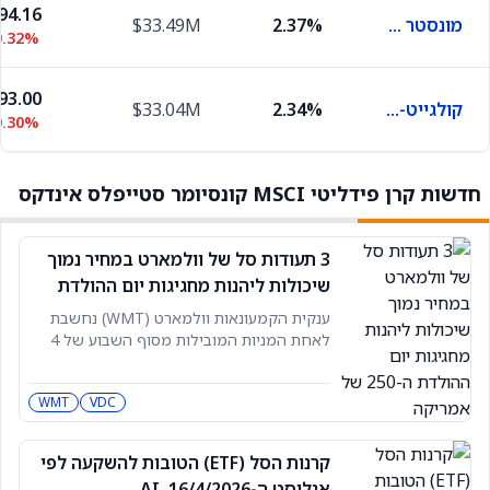
94.16
מונסטר בוורדג'
2.37%
$33.49M
0.32%
93.00
קולגייט-פאלמוליב
2.34%
$33.04M
0.30%
חדשות קרן פידליטי MSCI קונסיומר סטייפלס אינדקס
3 תעודות סל של וולמארט במחיר נמוך
שיכולות ליהנות מחגיגות יום ההולדת
ה-250 של אמריקה
ענקית הקמעונאות וולמארט (WMT) נחשבת
לאחת המניות המובילות מסוף השבוע של 4
ביולי ומחגיגות יום ההולדת ה-250 של ארצות
הברית בכלל. לפי אנליסטים, זה נובע בין השאר
WMT
VDC
מכך שלקוחות מחפשים את מוצרי הערך שלה
בתקופה של אי-ודאות צרכנית וכלכלית. אם
משקיעים רוצים לנצל את המצב ולקנות את
קרנות הסל (ETF) הטובות להשקעה לפי
מניית וולמארט
אנליסט ה-AI, 16/4/2026