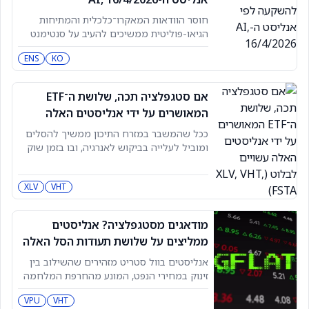
חוסר הוודאות המאקרו־כלכלית והמתיחות
הגיאו-פוליטית ממשיכים להעיב על סנטימנט
המשקיעים. בסביבה תנודתית כזו, קרנות
ENS
KO
נסחרות בבורסה (ETF) יכולות להיות בחירה
טובה להשקעה, הודות לרמת סיכון נמוכה יותר
בגלל הפיזור על פני מספר גדול של מניות. כדי
אם סטגפלציה תכה, שלושת ה־ETF
להקל על הבחירה, אנליסט ה-ETFAIשל
המאושרים על ידי אנליסטים האלה
TipRanks מדגיש קרנות ETF אטרקטיביות
עשויים לבלוט (XLV, VHT, FSTA)
שיכולות לייצר תשואות
ככל שהמשבר במזרח התיכון ממשיך להסלים
ומוביל לעלייה בביקוש לאנרגיה, ובו בזמן שוק
העבודה בארה"ב נחלש, אנליסטים החלו
להזהיר שסטגפלציה בסגנון שנות ה־70 עלולה
XLV
VHT
לחזור לכלכלה האמריקאית. זה מתייחס
לתרחיש כלכלי שבו האטה בפעילות הכלכלית
מתרחשת יחד עם אינפלציה דוהרת. המאמר
מודאגים מסטגפלציה? אנליסטים
הזה מציג שלושה קרנות סל (ETF) שמיועדות
ממליצים על שלושת תעודות הסל האלה
למשקיעים
להתגוננות
אנליסטים בוול סטריט מזהירים שהשילוב בין
זינוק במחירי הנפט, המונע מהחרפת המלחמה
בין ארה"ב–ישראל–איראן, לבין היחלשות בשוק
VPU
VHT
העבודה האמריקאי, עלול להחזיר את תופעת