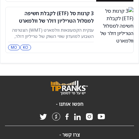
הסטגפלציה. המצב הזה, שבו אינפלציה מזנקת
במקביל להאטה בצמיחה כלכלית, נראה
3 קרנות סל (ETF) לקבלת חשיפה
לאחרונה לפני כ־50 שנה. המאמר הזה מציג
למסלול הטריליון דולר של וולמארט
שלוש תעודות סל (ETFs) עבור משקיעים
שחוששים כיצד
ענקית הקמעונאות וולמארט (WMT) הצטרפה
השבוע למועדון שווי השוק של טריליון דולר,
כשהיא מונעת קדימה בזכות העוצמה
MO
KO
הטכנולוגית שלה וההתמקדות המתמשכת בערך
לצרכן. משקיעים שרוצים לקחת חלק בסיפור
הצמיחה הזה יכולים לעשות זאת בכמה דרכים.
הדרך הפשוטה ביותר היא כנראה לקנות ישירות
מניות של ענקית הקמעונאות. אבל מי שחושש
חפשו אותנו -
צרו קשר -