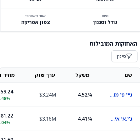
סיווג
אזור גיאוגרפי
גודל וסגנון
צפון אמריקה
האחזקות המובילות
סינון
שם
משקל
ערך שוק
מחיר וש
59.24
ג׳יי פי מורגן
4.52%
$3.24M
0.48%
81.22
ג'י.אי אירוספייס
4.41%
$3.16M
1.04%
21.50