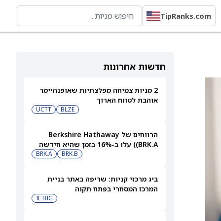
TipRanks.com
חדשות אחרונות
2 מניות צמיחה מפלצתיות שאופנהיימר
אוהבת לטווח הארוך
UCTT
BLZE
הרווחים של Berkshire Hathaway
(BRK.A) עלו ב-16% בזמן שהיא חידשה
BRK.B
רכישות עצמיות בהיקף של 4.5 מיליארד
BRK.A
דולר
ביג מרכזי קניות: שריפה באתר בניית
המרכז המסחרי בפתח תקוה
IL:BIG