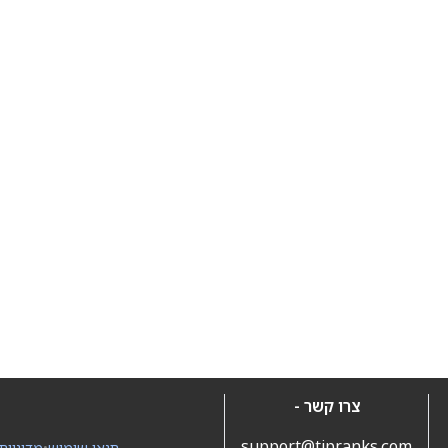
צרו קשר -
support@tipranks.com
תנאי שימוש
•
מדיניות