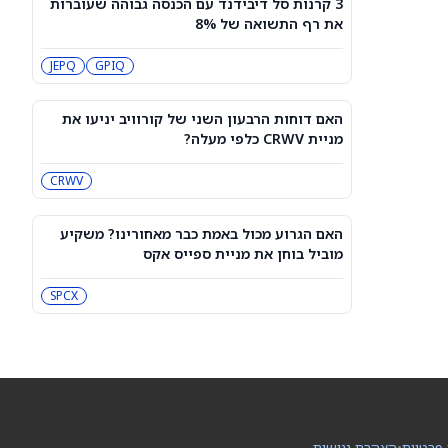
3 קרנות סל דיבידנד עם הכנסה גבוהה שעוברות
3 קרנות סל דיבידנד עם הכנסה גבוהה
את רף התשואה של 8%
שעוברות את רף התשואה של 8%
JEPQ
GPIQ
JEPQ
GPIQ
האם דוחות הרבעון השני של קורוויב
יניעו את מניית CRWV כלפי מעלה?
האם דוחות הרבעון השני של קורוויב יניעו את
CRWV
מניית CRWV כלפי מעלה?
CRWV
האם הגרוע מכול באמת כבר מאחורינו?
משקיע מוביל בוחן את מניית ספייס אקס
SPCX
האם הגרוע מכול באמת כבר מאחורינו? משקיע
מוביל בוחן את מניית ספייס אקס
מיקרון או SK hynix: מניית שבבי AI אחת
היא מציאה, והשנייה יקרה מדי
SPCX
SKHY
MU
"משחקת באש": משקיע מזהיר לגבי
מניית אנבידיה
NVDA
 פרטיות
•
הצהרת נגישות