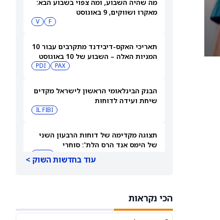
מה שהיה השבוע, ומה צפוי בשבוע הבא:
מאקרו ושווקים, 9 באוגוסט
V
F
תאריכי האקס-דיבידנד מתקרבים עבור 10
המניות האלה – השבוע של 10 באוגוסט
PDI
PAX
2026
הבנק הבינלאומי הראשון לישראל מקדים
שיחת ועידה לדוחות
IL:FIBI
תצוגה מקדימה של דוחות הרבעון השני
של הימס אנד הרס הלת': סוחרי
האופציות נערכים לתנועה של 14.5%
HIMS
עוד בחדשות השוק >
במניית HIMS
תחזית מחיר מניית Rocket Lab Usa —
מה וול סטריט מצפה לקראת הדוח ב-10
הכי נקראות
באוגוסט
RKLB