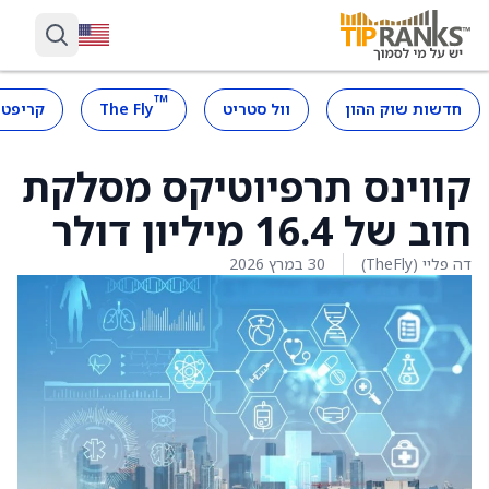
™
חדשות שוק ההון
וול סטריט
The Fly
קריפטו
קווינס תרפיוטיקס מסלקת
חוב של 16.4 מיליון דולר
דה פליי (TheFly)
30 במרץ 2026