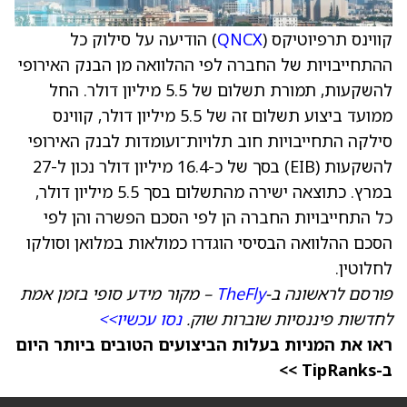
קווינס תרפיוטיקס (
QNCX
) הודיעה על סילוק כל
ההתחייבויות של החברה לפי ההלוואה מן הבנק האירופי
להשקעות, תמורת תשלום של 5.5 מיליון דולר. החל
ממועד ביצוע תשלום זה של 5.5 מיליון דולר, קווינס
סילקה התחייבויות חוב תלויות־ועומדות לבנק האירופי
להשקעות (EIB) בסך של כ-16.4 מיליון דולר נכון ל-27
במרץ. כתוצאה ישירה מהתשלום בסך 5.5 מיליון דולר,
כל התחייבויות החברה הן לפי הסכם הפשרה והן לפי
הסכם ההלוואה הבסיסי הוגדרו כמולאות במלואן וסולקו
לחלוטין.
פורסם לראשונה ב-
TheFly
– מקור מידע סופי בזמן אמת
לחדשות פיננסיות שוברות שוק.
נסו עכשיו>>
ראו את המניות בעלות הביצועים הטובים ביותר היום
ב-TipRanks >>