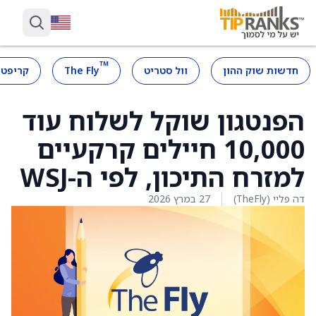
™
חדשות שוק ההון
וול סטריט
The Fly
קריפטו
הפנטגון שוקל לשלוח עוד
10,000 חיילים קרקעיים
למזרח התיכון, לפי ה-WSJ
דה פליי (TheFly)
27 במרץ 2026