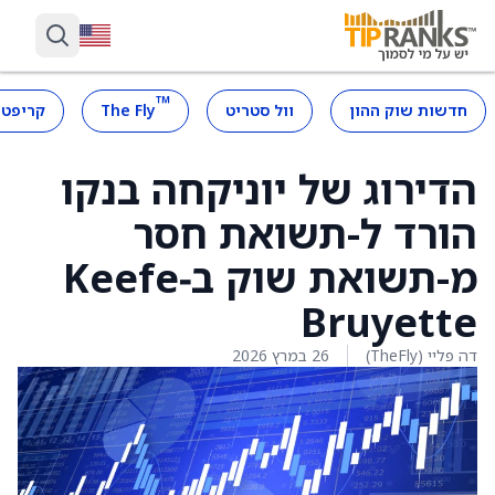
™
חדשות שוק ההון
וול סטריט
The Fly
קריפטו
הדירוג של יוניקחה בנקו
הורד ל-תשואת חסר
מ-תשואת שוק ב‑Keefe
Bruyette
דה פליי (TheFly)
26 במרץ 2026