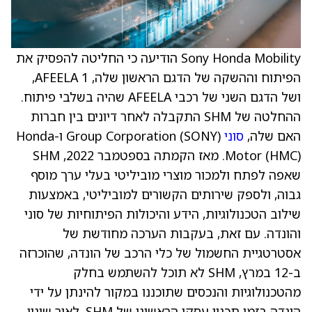
Sony Honda Mobility הודיעה כי החליטה להפסיק את
הפיתוח וההשקה של הדגם הראשון שלה, AFEELA 1,
ושל הדגם השני של רכבי AFEELA שהיה בשלבי פיתוח.
ההחלטה של SHM התקבלה לאחר דיונים בין חברות
האם שלה,
סוני
Group Corporation (SONY) ו-Honda
Motor (HMC). מאז הקמתה בספטמבר 2022, SHM
שאפה לפתח ולמכור מוצרי מוביליטי בעלי ערך מוסף
גבוה, ולספק שירותים הקשורים למוביליטי, באמצעות
שילוב הטכנולוגיות, הידע והיכולות הפיתוחיות של סוני
והונדה. עם זאת, בעקבות הערכה מחודשת של
אסטרטגיית החשמול של כלי הרכב של הונדה, שהוכרזה
ב-12 במרץ, SHM לא תוכל להשתמש בחלק
מהטכנולוגיות והנכסים שתוכננו במקור להינתן על ידי
הונדה בזמן תכנון עסקי הראשוני של SHM. לאור שינוי