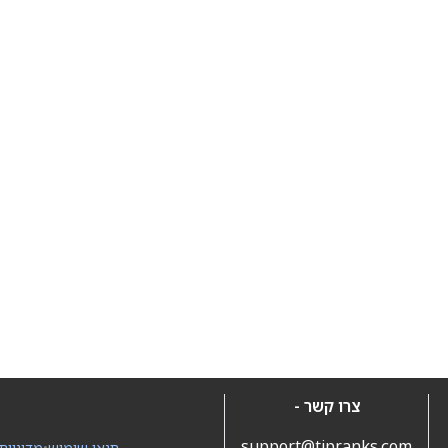
צרו קשר -
support@tipranks.com
תנאי שימוש
•
מדיניות