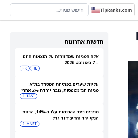
TipRanks.com
P
חדשות אחרונות
אלה המניות שמדווחות על תוצאות היום
– 7 באוגוסט 2026
PK
HE
עליות שערים בפתיחת המסחר בת”א:
מניות הגז מטפסות, נובה יורדת 2% אחרי
הדוחות
IL:TASE
מניבים ריט: ההכנסות עלו ב-14%, הרווח
הנקי ירד והדיבידנד גדל
IL:MNRT