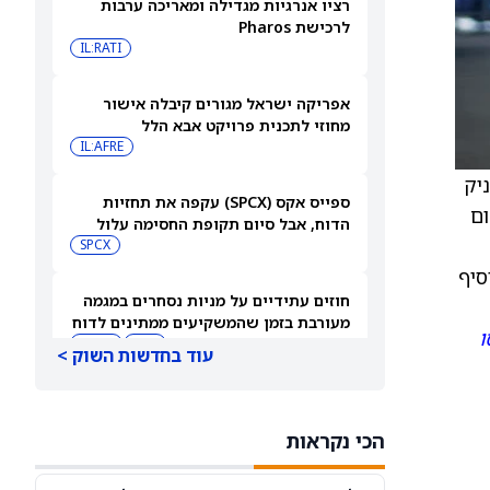
רציו אנרגיות מגדילה ומאריכה ערבות
לרכישת Pharos
IL:RATI
אפריקה ישראל מגורים קיבלה אישור
מחוזי לתכנית פרויקט אבא הלל
IL:AFRE
העניק
ספייס אקס (SPCX) עקפה את תחזיות
מתחום
הדוח, אבל סיום תקופת החסימה עלול
להפיל את המניה
SPCX
סיף
חוזים עתידיים על מניות נסחרים במגמה
מעורבת בזמן שהמשקיעים ממתינים לדוח
ו
התעסוקה של יולי
DIA
QQQ
עוד בחדשות השוק >
בעלי עניין קונים את הירידות ב-2 המניות
האלה — והאנליסטים מגבים את המהלך
הכי נקראות
CVNA
CSGP