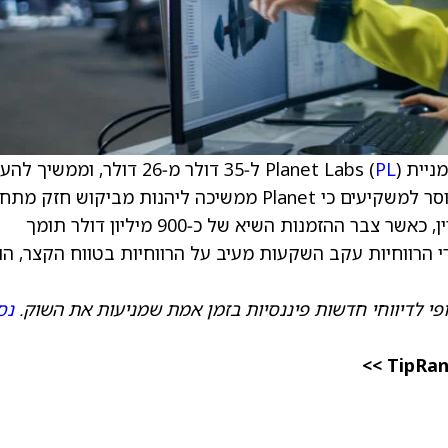
Planet  (
PL
) ל‑35 דולר מ‑26 דולר, וממשיך ל
למניה המלצת החזק (תשואת שוק). האנליסט מוסר למשקיעים כי Planet ממשיכה ליהנות מביקוש חזק 
ההגנה והמודיעין, ומומנטום בתחום שירותי הלוויין, כאשר צבר ההזמנות השיא של כ‑900 מיליון דולר תומך
 הרווחיות עקב השקעות מעיב על הרווחיות בטווח הקצר, הו
פי לדיווחי חדשות פיננסיות בזמן אמת שמניעות את השוק.
נס