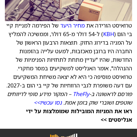
טרואיסט הורידה את
מחיר היעד
של הפירמה למניית קיי
בי הום (
KBH
) ל-54 דולר מ-65 דולר, וממשיכה להמליץ
על המניה בדירוג החזק. תוצאות הרבעון הראשון של
החברה היו ברובן מאכזבות, למעט עלייה בהזמנות
החדשות, שהיו "עדיין מתחת לתחזיות הפנימיות של
ההנהלה", אומר האנליסט למשקיעים במסר מחקרי.
טרואיסט מוסיפה כי היא לא יצאה משיחת המשקיעים
עם דעה משופרת לגבי הרווחיות של קיי בי הום ב-2027.
פורסם לראשונה ב-
TheFly
– המקור מידע סופי לדיווחים
שוטפים ושוברי שוק בזמן אמת.
נסו עכשיו>>
ראו את המניות המובילות שמומלצות על ידי
אנליסטים >>