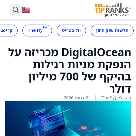
™
חדשות שוק ההון
וול סטריט
The Fly
קריפטו
DigitalOcean מכריזה על
הנפקת מניות רגילות
בהיקף של 700 מיליון
דולר
דה פליי (TheFly)
24 במרץ 2026