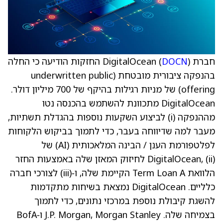
חברת DigitalOcean (
DOCN
) החזקות הודיעה כי החלה
בהנפקה ציבורית מובטחת (underwritten public
offering) של מניות רגילות בהיקף של 700 מיליון דולר.
DigitalOcean מתכוונת להשתמש בהכנסה נטו
מההנפקה (i) לביצוע השקעות נוספות בהגדלת תשתיות,
מעבר למה שדיווחה בעבר, כדי לתמוך בביקוש הלקוחות
לפלטפורמת הענן / הבינה המלאכותית (AI) של
DigitalOcean, (ii) לחיזוק המאזן שלה באמצעות החזר
הלוואת Term Loan A הקיימת שלה, ו‑(iii) לצורכי חברה
כלליים. DigitalOcean נמצאת בשיחות מתקדמות
להשגת קיבולת נוספת במרכזי נתונים, כדי לתמוך
בצמיחה שלה. J.P. Morgan, Morgan Stanley ו‑BofA