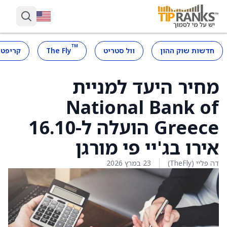
™
חדשות שוק ההון
וול סטריט
The Fly
קריפטו
מחיר היעד למניית
National Bank of
Greece הועלה ל-16.10
אירו בג'יי פי מורגן
דה פליי (TheFly)
23 במרץ 2026