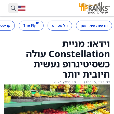
™
חדשות שוק ההון
וול סטריט
The Fly
קריפטו
וידאו: מניית
Constellation עולה
כשסיטיגרופ נעשית
חיובית יותר
דה פליי (TheFly)
18 במרץ 2026