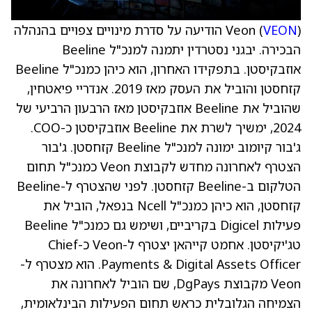
VEON
Veon (
) הודיעה על סדרת מינויים צפויים בהנהלה
הבכירה. יבגני נסטרדין יתמנה למנכ"ל Beeline
אוזבקיסטן. בתפקידו האחרון, הוא כיהן כמנכ"ל Beeline
קזחסטן והוביל את העסק מאז 2019. אנדריי פיאטחין,
שהוביל את Beeline אוזבקיסטן מאז הרבעון הרביעי של
2024, ימשיך לשרת את Beeline אוזבקיסטן כ-COO.
ג'בור קיומוב ימונה למנכ"ל Beeline קזחסטן. ג'בור
הצטרף לאחרונה מחדש לקבוצת Veon כמנכ"ל תחום
הטלקום ב-Beeline קזחסטן. לפני שהצטרף ל-Beeline
קזחסטן, הוא כיהן כמנכ"ל Ncell בנפאל, הוביל את
פעילות Digicel בקריביים, ושימש גם כמנכ"ל Beeline
טג'יקיסטן. אחמט קייהאן יצטרף ל-Veon כ-Chief
Payments & Digital Assets Officer. הוא מצטרף ל-
Veon מקבוצת DgPays, שם הוביל לאחרונה את
הצמיחה הגלובלית כראש תחום הפעילות הבינלאומית,