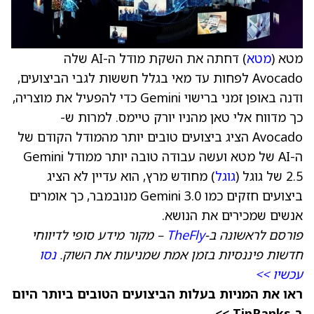
מטא (
מטא
) דחתה את השקת מודל ה-AI שלה
Avocado לפחות עד מאי בגלל חששות לגבי הביצועים,
ודנה באופן זמני ברישוי Gemini כדי להפעיל את מוצריה,
כך מדווח אלי טאן מהניו יורק טיימס. למרות ש-
Avocado הציג ביצועים טובים יותר מהמודל הקודם של
ה-AI של מטא ועשה עבודה טובה יותר ממודל Gemini
2.5 של גוגל (
גוגל
) מחודש מרץ, הוא עדיין לא הציג
ביצועים חזקים כמו Gemini 3.0 מנובמבר, כך אומרים
אנשים שמכירים את הנושא.
פורסם לראשונה ב-
TheFly
– מקור מידע סופי לדיווחי
חדשות פיננסיות בזמן אמת שמניעות את השוק.
נסו
עכשיו >>
ראו את המניות בעלות הביצועים הטובים ביותר היום
ב-TipRanks >>