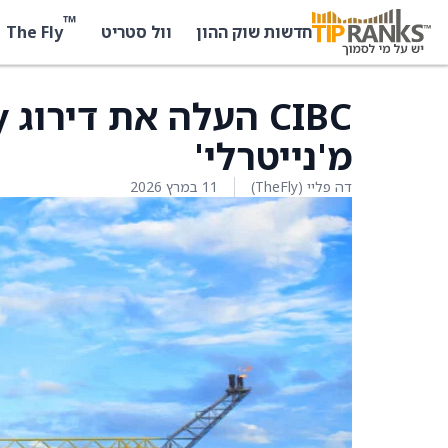
™
The Fly
חדשות שוק ההון
וול סטריט
מ'נייטרלי'
דה פליי (TheFly)
11 במרץ 2026