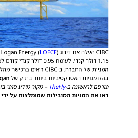
CIBC העלה את דירוג Logan Energy (
) ל-Outperformer (קנייה) מ-ניטרלי (נייטרלי), עם
LOECF
המניות של החברה. ב‑CIBC 
בהזדמנויות האטרקטיביות ביותר בתיק של Logan, וגם מוסיפה 4% לתזרים המזומנים למניה."
פורסם לראשונה ב‑
TheFly
– מקור מידע סופי בז
ראו את המניות המובילות שמומלצות על ידי 