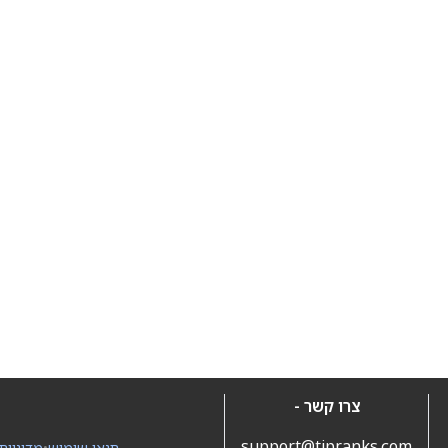
צרו קשר -
support@tipranks.com
תנאי שימוש
•
מדיניות