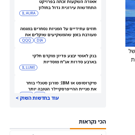
אאורה השקעות זכתה בפרויקט
התחדשות עירונית גדול בחולון
IL:AURA
חוזים עתידיים על המניות נסחרים במגמה
מעורבת בזמן שהמשקיעים שוקלים את
DIA
שיא הסגירה של הדאו ואת השיחות בין
QQQ
ארה"ב לאיראן
ל
בנק לאומי יבצע פדיון מוקדם חלקי
 מ‑Gran Tierra והנפקת
בארבע סדרות אג”ח מוסדיות
IL:LUMI
מיקרוסופט או IBM: מורגן סטנלי בוחר
את מניית ההייפרסקיילר הטובה יותר
לקנייה עכשיו
IBM
MSFT
עוד בחדשות השוק >
למה מניית סנדיסק (SNDK) ירדה 8%
במסחר המאוחר — ומה גולדמן זאקס
הכי נקראות
צופה להמשך
SNDK