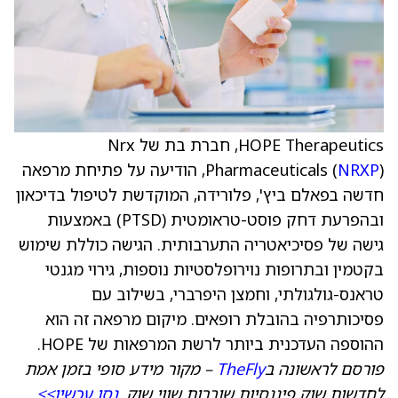
HOPE Therapeutics, חברת בת של Nrx
NRXP
Pharmaceuticals (
), הודיעה על פתיחת מרפאה
חדשה בפאלם ביץ', פלורידה, המוקדשת לטיפול בדיכאון
ובהפרעת דחק פוסט-טראומטית (PTSD) באמצעות
גישה של פסיכיאטריה התערבותית. הגישה כוללת שימוש
בקטמין ובתרופות נוירופלסטיות נוספות, גירוי מגנטי
טראנס-גולגולתי, וחמצן היפרברי, בשילוב עם
פסיכותרפיה בהובלת רופאים. מיקום מרפאה זה הוא
ההוספה העדכנית ביותר לרשת המרפאות של HOPE.
פורסם לראשונה ב
TheFly
– מקור מידע סופי בזמן אמת
לחדשות שוק פיננסיות שוברות שווי שוק.
נסו עכשיו>>