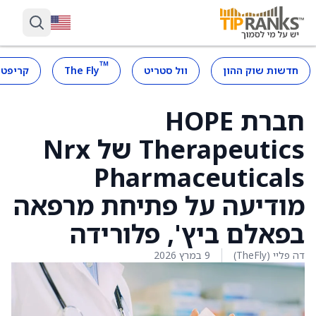
™
חדשות שוק ההון
וול סטריט
The Fly
קריפטו
חברת HOPE
Therapeutics של Nrx
Pharmaceuticals
מודיעה על פתיחת מרפאה
בפאלם ביץ', פלורידה
דה פליי (TheFly)
9 במרץ 2026