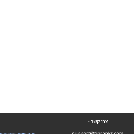
צרו קשר -
support@tipranks.com
תנאי שימוש
•
מדיניות