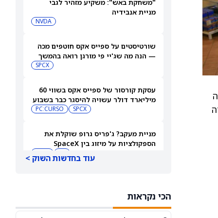
"משחקת באש": משקיע מזהיר לגבי
מניית אנבידיה
NVDA
שורטיסטים על ספייס אקס חוטפים מכה
— הנה מה שג'יי פי מורגן רואה בהמשך
SPCX
עסקת קורסור של ספייס אקס בשווי 60
ה
מיליארד דולר עשויה להיסגר כבר בשבוע
ה
הבא… אבל המותג Cursor עלול להיעלם
SPCX
PC:CURSO
מניית מעקב? ג'פריס גרופ שוקלת את
הספקולציות על מיזוג בין SpaceX
לטסלה
JEF
SPCX
עוד בחדשות השוק >
3 תעודות הסל הטובות ביותר להשקעה,
לפי אנליסט ה-AI – 8/7/2026
הכי נקראות
IWF
VV