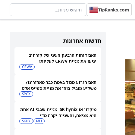
TipRanks.com
חדשות אחרונות
האם דוחות הרבעון השני של קורוויב
יניעו את מניית CRWV לעליות?
CRWV
האם הגרוע מכול באמת כבר מאחורינו?
משקיע מוביל בוחן את מניית ספייס אקס
SPCX
מיקרון או SK hynix: מניית שבבי AI אחת
היא מציאה, והשנייה יקרה מדי
SKHY
MU