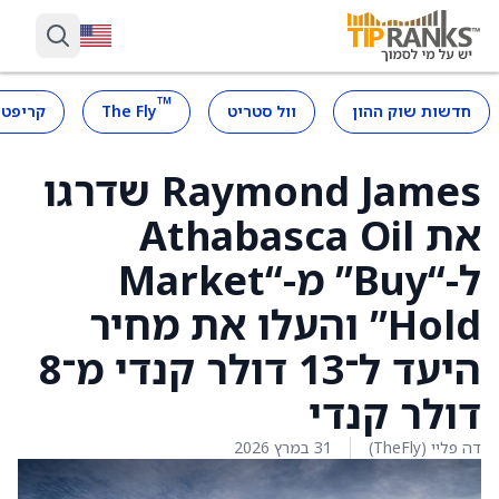
™
חדשות שוק ההון
וול סטריט
The Fly
קריפטו
Raymond James שדרגו
את Athabasca Oil
ל-“Buy” מ-“Market
Hold” והעלו את מחיר
היעד ל־13 דולר קנדי מ־8
דולר קנדי
דה פליי (TheFly)
31 במרץ 2026