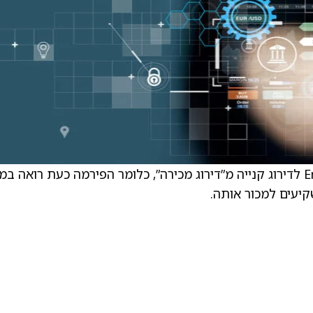
AlphaValue/Baader שדרגו את Ericsson (ERIC) לדירוג קנייה מ”דירוג מכירה”, כלומר הפירמה כעת רואה 
יעים למכור אותה.