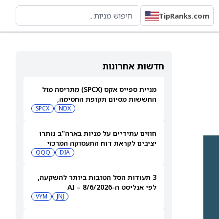
TipRanks.com
חדשות אחרונות
מניית ספייס אקס (SPCX) מתריסה מול
החששות מסיום תקופת החסימה,
NDX
ומטפסת לאחר שחרור של 911 מיליון
SPCX
מניות
חוזים עתידיים על מניות בארה"ב נותרו
יציבים לקראת דוח התעסוקה המרכזי
QQQ
DIA
3 תעודות הסל הטובות ביותר להשקעה,
לפי אנליסט ה-AI – 8/6/2026
VYM
JNJ