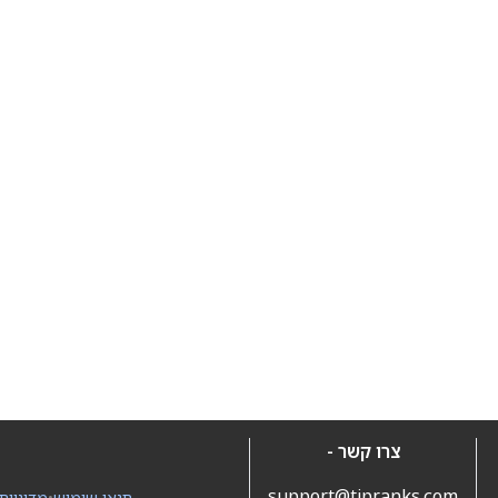
צרו קשר -
support@tipranks.com
תנאי שימוש
•
מדיניות