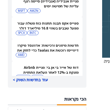
מניית אנבידיה (אנבידיה) סיימה רצף
עליות של חמישה ימים
MSFT
AMZN
ספייס אקס תבנה תחנות כוח משלה עבור
מפעל שבבים בשווי 16.8 מיליארד דולר
SPCX
INTC
חדשות מיזוגים ורכישות: אדוונסד מיקרו
דיווייסז רוכשת את Taalas כדי לחזק את
מהלך ה-AI inference שלה
AMD
במניה
דוח של אייר בי.אן.בי: מניית Airbnb
מזנקת ב-12% לאחר העלאת התחזית
AIRBNB
ABNB
עוד בחדשות השוק >
שוק המניות היום: SPY ו-QQQ ירדו
בעקבות הזינוק במחירי הנפט לקראת דוח
הכי נקראות
התעסוקה המרכזי
DIA
QQQ